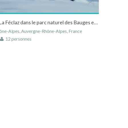
Grand chalet "Le Forney" à La Féclaz dans le parc naturel des Bauges en Savoie
Rhône-Alpes, Auvergne-Rhône-Alpes, France
12 personnes