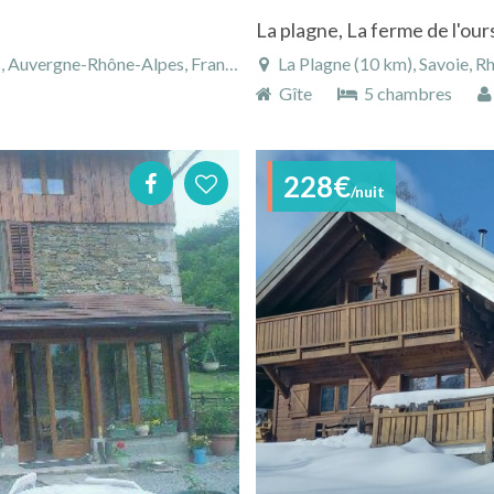
La plagne, La ferme de l'our
, Auvergne-Rhône-Alpes, France
La Plagne (10 km), Savoie, 
Gîte
5 chambres
228€
/nuit