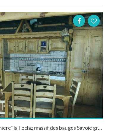
Chalet montagne"la Chappiniere" la Feclaz massif des bauges Savoie grand Revard piscine hamam