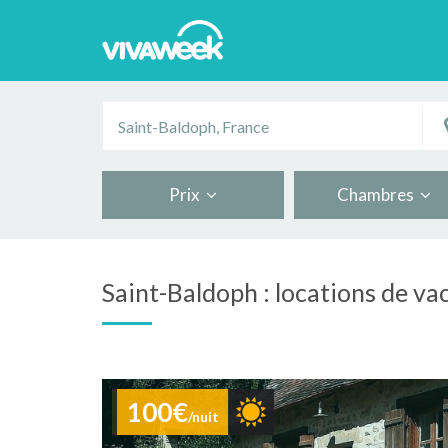
Prix
Chambres
Saint-Baldoph : locations de va
100€
/nuit