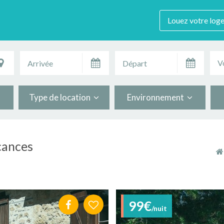
Louez votre log
V
Type de location
Environnement
cances
99€
/nuit