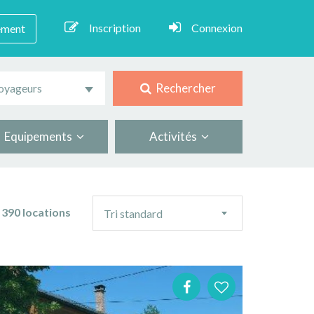
Inscription
Connexion
ement
Rechercher
oyageurs
Equipements
Activités
Ordre
390 locations
Tri standard
de
tri