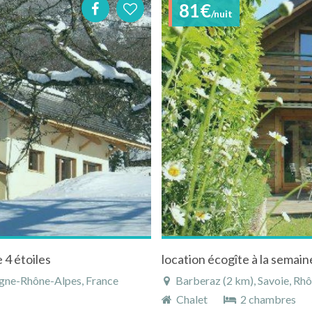
81€
/nuit
 4 étoiles
rgne-Rhône-Alpes, France
Barberaz (2 km), Savoie, Rh
Chalet
2 chambres