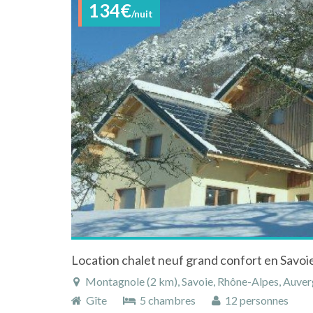
134€
/nuit
Location chalet neuf grand confort en Savoie
Montagnole (2 km), Savoie, Rhône-Alpes, Auve
Gîte
5 chambres
12 personnes