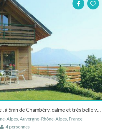
location écogîte à la semaine , à 5mn de Chambéry, calme et très belle vue sur la cluse chambérienne
ône-Alpes, Auvergne-Rhône-Alpes, France
4 personnes