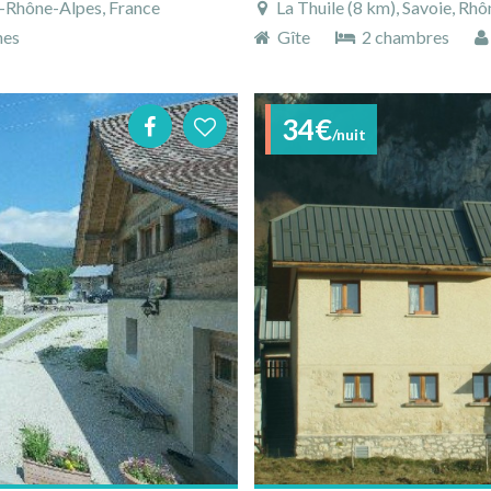
e-Rhône-Alpes, France
La Thuile (8 km), Savoie, Rh
nes
Gîte
2 chambres
34€
/nuit