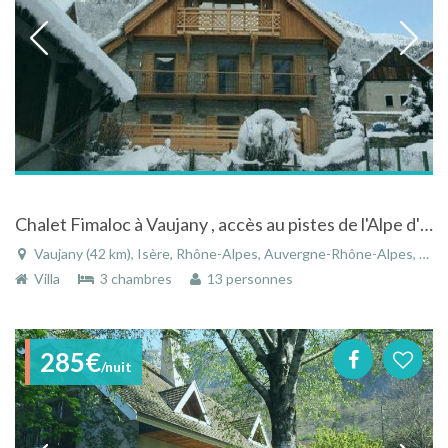
Chalet Fimaloc à Vaujany , accès au pistes de l'Alpe d'Huez , avec terrasse et vue sur une cascade
Vaujany (42 km), Isère, Rhône-Alpes, Auvergne-Rhône-Alpes, France
Villa
3 chambres
13 personnes
285€
/nuit