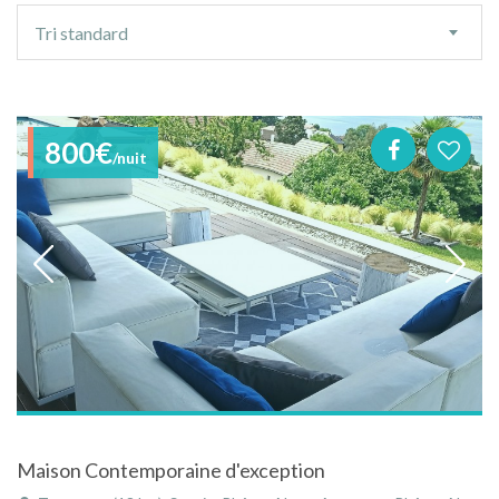
Ordre
Tri standard
de
tri
800€
/nuit
Maison Contemporaine d'exception