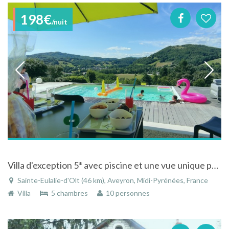
198€
/nuit
Villa d'exception 5* avec piscine et une vue unique proche du musée soulages
Sainte-Eulalie-d'Olt (46 km), Aveyron, Midi-Pyrénées, France
Villa
5 chambres
10 personnes