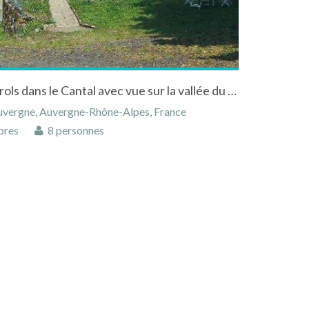
Maison auvergnate à Pailherols dans le Cantal avec vue sur la vallée du Goul
Auvergne, Auvergne-Rhône-Alpes, France
bres
8 personnes