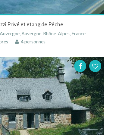
zzi Privé et etang de Pêche
 Auvergne, Auvergne-Rhône-Alpes, France
bres
4 personnes