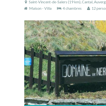
Saint-Vincent-de-Salers (19 km), Cantal, Auvergn
Maison - Villa
4 chambres
12 perso