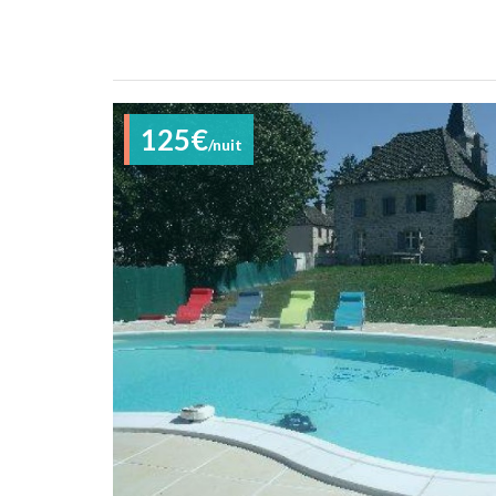
125€
/nuit