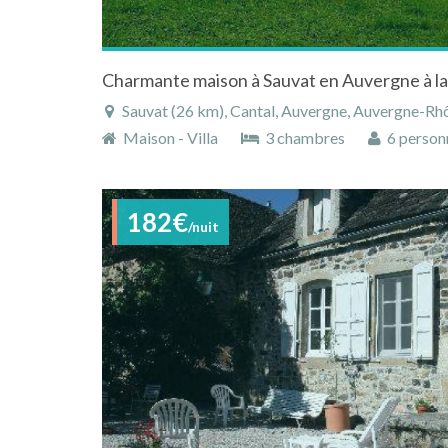
Charmante maison à Sauvat en Auvergne à l
Sauvat (26 km), Cantal, Auvergne, Auvergne-Rh
Maison - Villa
3 chambres
6 person
182€
/nuit