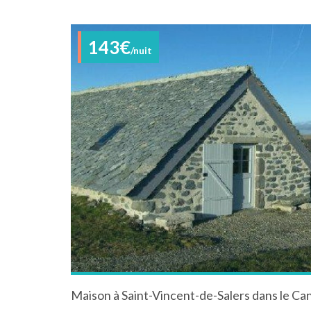
143€
/nuit