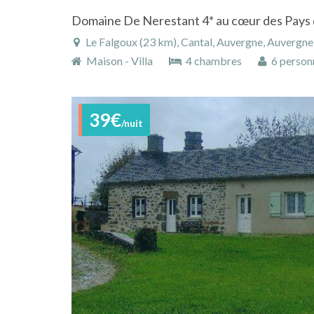
Domaine De Nerestant 4* au cœur des Pays 
Le Falgoux (23 km), Cantal, Auvergne, Auvergn
Maison - Villa
4 chambres
6 person
39€
/nuit