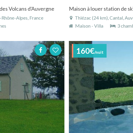
des Volcans d'Auvergne
Maison à louer station de sk
e-Rhône-Alpes, France
Thiézac (24 km), Cantal, Au
nes
Maison - Villa
3 cham
160€
/nuit