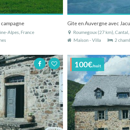
a campagne
Gite en Auvergne avec Jacu
ône-Alpes, France
Roumegoux (27 km), Cantal,
nes
Maison - Villa
2 cham
100€
/nuit