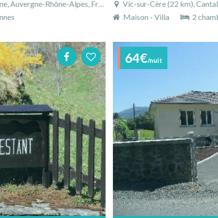
e, Auvergne-Rhône-Alpes, France
Vic-sur-Cère (22 km), Canta
nnes
Maison - Villa
2 cham
64€
/nuit