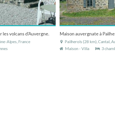
r les volcans d'Auvergne.
ône-Alpes, France
Pailherols (28 km), Cantal, 
nnes
Maison - Villa
3 cham