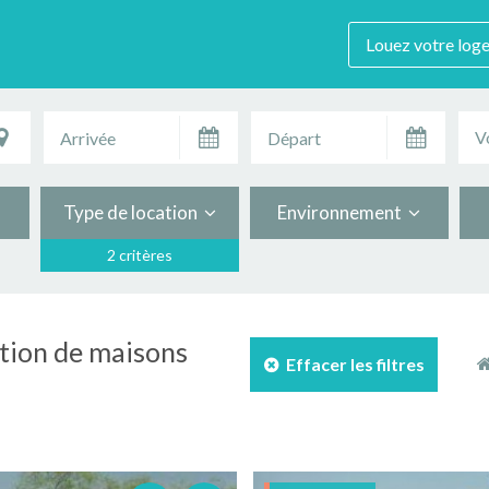
Louez votre log
V
Type de location
Environnement
2 critères
ation de maisons
Effacer les filtres