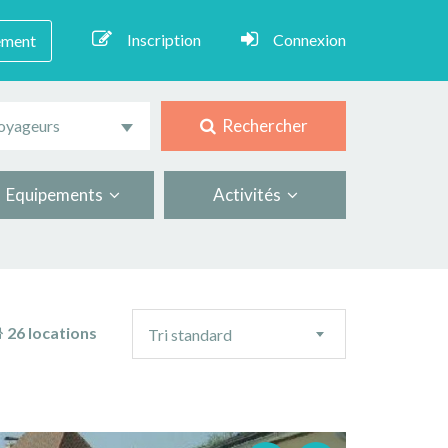
Inscription
Connexion
ement
Rechercher
oyageurs
Equipements
Activités
Ordre
26 locations
Tri standard
de
tri