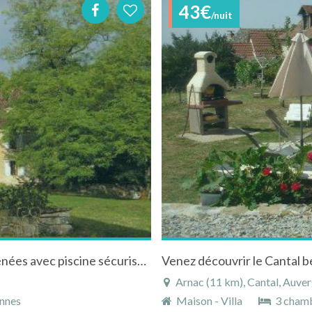
43€
/nuit
Maison à Saint-Cernin dans le Lot - Midi-Pyrénées avec piscine sécurisée
Venez découvrir le Cantal b
Arnac (11 km), Cantal, Auve
nnes
Maison - Villa
3 cham