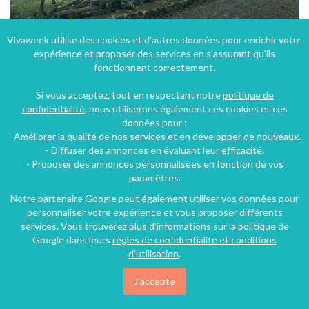
Vivaweek utilise des cookies et d'autres données pour enrichir votre
expérience et proposer des services en s'assurant qu'ils
Maison d'hôtes du "Bournat" à Figeac dans le Lot - Midi-Pyrénées à la campagne
fonctionnent correctement.
Figeac (18 km), Lot, Midi-Pyrénées, France
Si vous acceptez, tout en respectant notre
politique de
Maison - Villa
3 chambres
6 personnes
confidentialité
, nous utiliserons également ces cookies et ces
données pour :
- Améliorer la qualité de nos services et en développer de nouveaux.
163€
- Diffuser des annonces en évaluant leur efficacité.
/nuit
- Proposer des annonces personnalisées en fonction de vos
paramètres.
Notre partenaire Google peut également utiliser vos données pour
personnaliser votre expérience et vous proposer différents
services. Vous trouverez plus d'informations sur la politique de
Google dans leurs
règles de confidentialité et conditions
d'utilisation
.
J'accepte