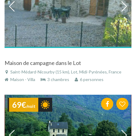
Maison de campagne dans le Lot
Saint-Médard-Nicourby (15 km), Lot, Midi-Pyrénées, France
Maison - Villa
3 chambres
6 personnes
69€
/nuit