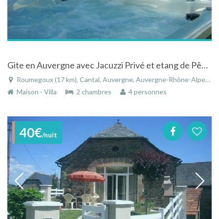
Gite en Auvergne avec Jacuzzi Privé et etang de Pêche
Roumegoux (17 km), Cantal, Auvergne, Auvergne-Rhône-Alpes, France
Maison - Villa
2 chambres
4 personnes
40€
/nuit