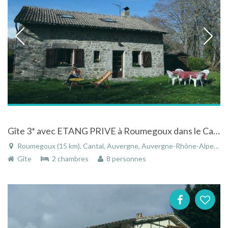
Gîte 3* avec ETANG PRIVE à Roumegoux dans le Cantal en Auvergne
Roumegoux (15 km), Cantal, Auvergne, Auvergne-Rhône-Alpes, France
Gîte
2 chambres
8 personnes