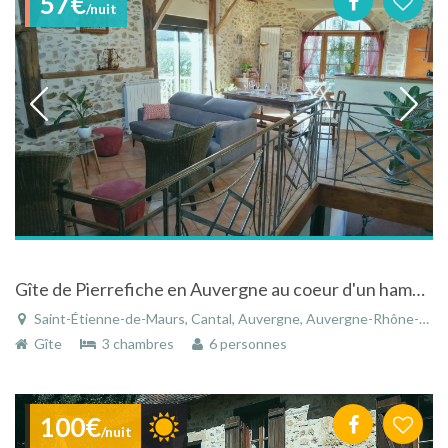
57€
/nuit
Gîte de Pierrefiche en Auvergne au coeur d'un hameau calme avec très belle vue de la terrasse
Saint-Étienne-de-Maurs, Cantal, Auvergne, Auvergne-Rhône-Alpes, France
Gîte
3 chambres
6 personnes
100€
/nuit