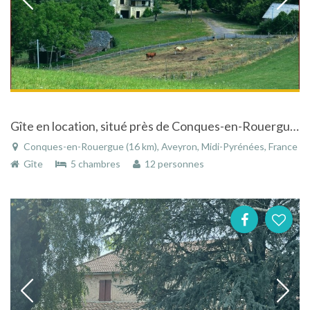
Gîte en location, situé près de Conques-en-Rouergue, en Aveyron
Conques-en-Rouergue (16 km), Aveyron, Midi-Pyrénées, France
Gîte
5 chambres
12 personnes