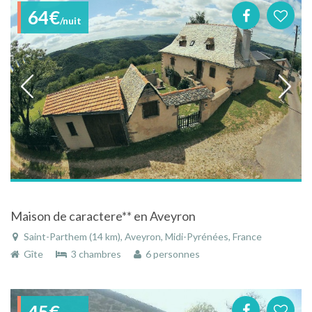
64€
/nuit
Maison de caractere** en Aveyron
Saint-Parthem (14 km), Aveyron, Midi-Pyrénées, France
Gîte
3 chambres
6 personnes
45€