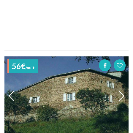
56€
/nuit