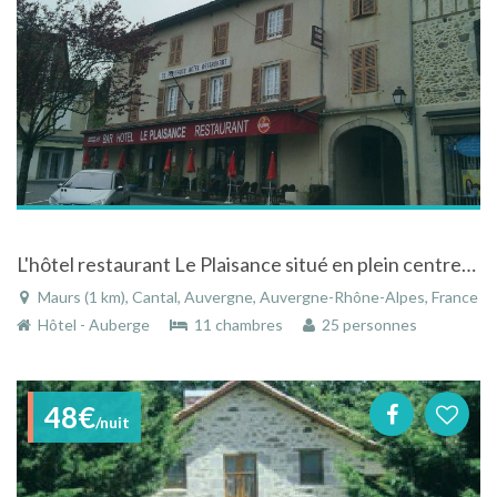
L'hôtel restaurant Le Plaisance situé en plein centre-ville de Maurs
Maurs (1 km), Cantal, Auvergne, Auvergne-Rhône-Alpes, France
Hôtel - Auberge
11 chambres
25 personnes
48€
/nuit