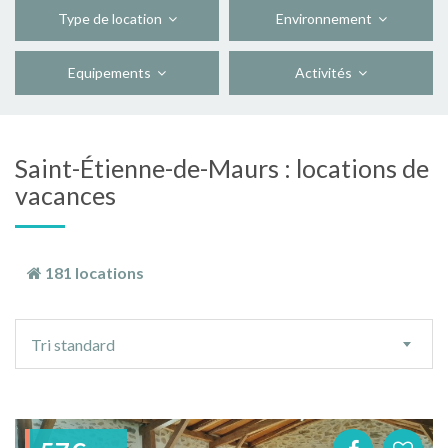
Type de location
Environnement
Equipements
Activités
Saint-Étienne-de-Maurs : locations de
vacances
181 locations
Ordre
Tri standard
de
tri