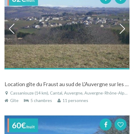
/nuit
Location gîte du Fraust au sud de L'Auvergne sur les coteaux de la vallée du Lot
Cassaniouze (14 km), Cantal, Auvergne, Auvergne-Rhône-Alpes, France
Gîte
5 chambres
11 personnes
60€
/nuit