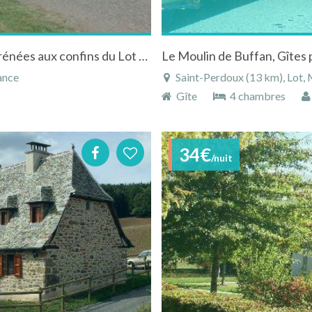
Gîte à Saint-Santin dans l'Aveyron en Midi Pyrénées aux confins du Lot et du Cantal
Le Moulin de Buffan, Gîtes
ance
Saint-Perdoux (13 km), Lot, 
Gîte
4 chambres
34€
/nuit