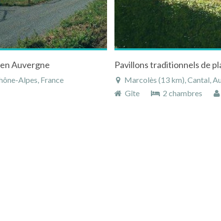
l en Auvergne
Rhône-Alpes, France
Marcolès (13 km), Cantal, A
Gîte
2 chambres