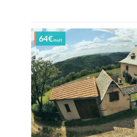
64€
/nuit