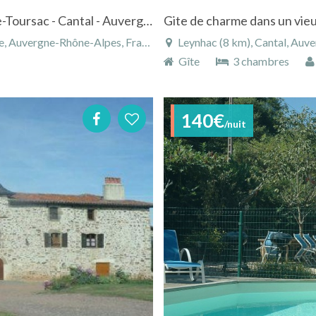
Gite de charme avec piscine à Saint-Julien-de-Toursac - Cantal - Auvergne
, Auvergne-Rhône-Alpes, France
Leynhac (8 km), Cantal, Auv
Gîte
3 chambres
140€
/nuit