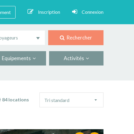
Inscription
Connexion
ement
Rechercher
oyageurs
Equipements
Activités
Ordre
84 locations
Tri standard
de
tri