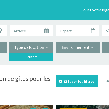
Louez votre log
V
Type de location
Environnement
1 critère
on de gîtes pour les
Effacer les filtres