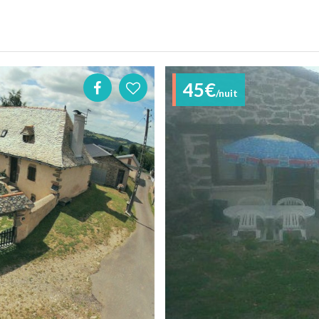
45€
/nuit