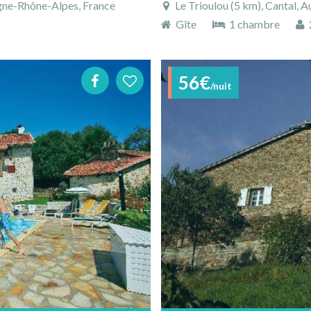
rgne-Rhône-Alpes, France
Le Trioulou (5 km), Cantal, 
Gîte
1 chambre
2
56€
/nuit