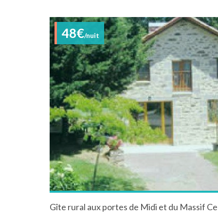
48€
/nuit