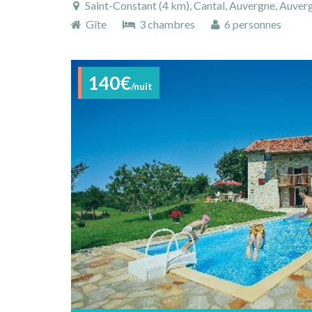
Saint-Constant (4 km), Cantal, Auvergne, Auve
Gîte
3 chambres
6 personnes
140€
/nuit