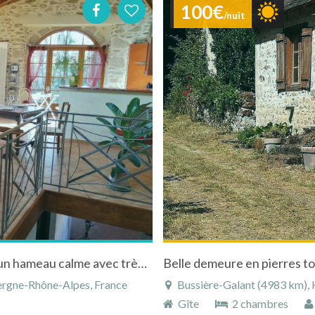
100€
/nuit
Gîte de Pierrefiche en Auvergne au coeur d'un hameau calme avec très belle vue de la terrasse
Belle demeure en pierres to
ergne-Rhône-Alpes, France
Bussière-Galant (4983 km), H
Gîte
2 chambres