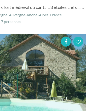
Gite de charme dans un vieux fort médieval du cantal ..3 étoiles clefs ...XIIIeme.
ergne, Auvergne-Rhône-Alpes, France
7 personnes