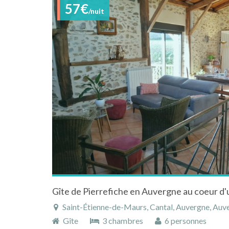
57€
/nuit
Saint-Étienne-de-Maurs, Cantal, Auvergne, Auv
Gîte
3 chambres
6 personnes