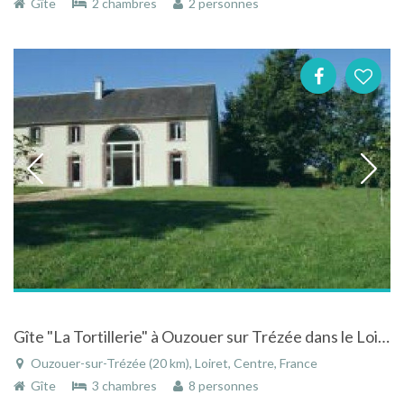
Gîte
2 chambres
2 personnes
Gîte "La Tortillerie" à Ouzouer sur Trézée dans le Loiret dans le Centre
Ouzouer-sur-Trézée (20 km), Loiret, Centre, France
Gîte
3 chambres
8 personnes