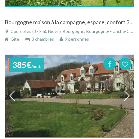
Bourgogne maison à la campagne, espace, confort 3ch 3sdb et calme, terrain clos
Courcelles (37 km), Nièvre, Bourgogne, Bourgogne-Franche-Comté, France
Gîte
3 chambres
9 personnes
385€
/nuit