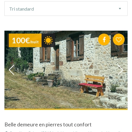
Ordre
Tri standard
de
tri
100€
/nuit
Belle demeure en pierres tout confort