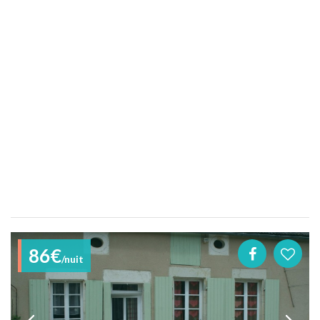
86€
/nuit