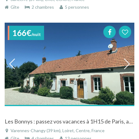
Gîte
2 chambres
5 personnes
166€
/nuit
Les Bonnys : passez vos vacances à 1H15 de Paris, activités et détente assurées
Varennes-Changy (39 km), Loiret, Centre, France
Gîte
4 chambres
13 personnes