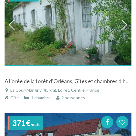
A l’orée de la forêt d’Orléans, Gîtes et chambres d'hôtes
La Cour-Marigny (45 km), Loiret, Centre, France
Gîte
1 chambre
2 personnes
371€
/nuit