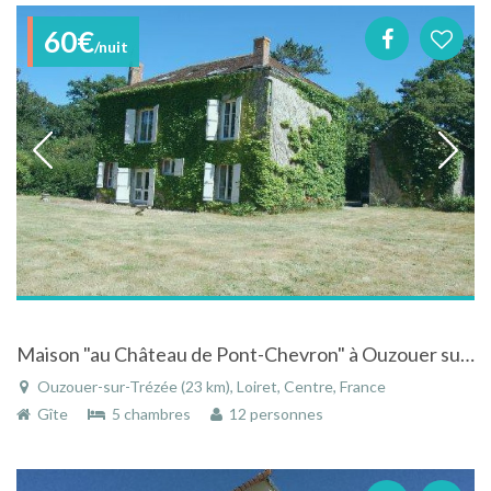
60€
/nuit
Maison "au Château de Pont-Chevron" à Ouzouer sur Trézée - Loiret - Centre dans le parc du château
Ouzouer-sur-Trézée (23 km), Loiret, Centre, France
Gîte
5 chambres
12 personnes