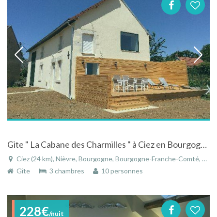
Gite " La Cabane des Charmilles " à Ciez en Bourgogne avec vue sur la campagne
Ciez (24 km), Nièvre, Bourgogne, Bourgogne-Franche-Comté, France
Gîte
3 chambres
10 personnes
228€
/nuit