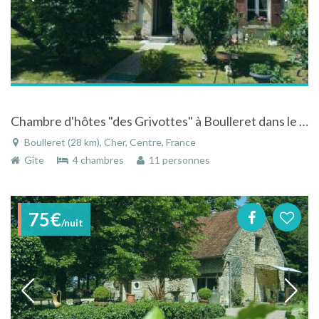
Chambre d'hôtes "des Grivottes" à Boulleret dans le Cher dans le Centre entre deux vignobles réputés
Boulleret (28 km), Cher, Centre, France
Gîte
4 chambres
11 personnes
75€
/nuit