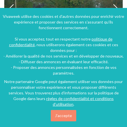
Vivaweek utilise des cookies et d'autres données pour enrichir votre
expérience et proposer des services en s'assurant qu'ils
fonctionnent correctement.
Si vous acceptez, tout en respectant notre
politique de
confidentialité
, nous utiliserons également ces cookies et ces
données pour :
- Améliorer la qualité de nos services et en développer de nouveaux.
Gîte l'ermitage - Bourgogne à 4km du village (commerces) - calme, confortable, entouré de parc.
- Diffuser des annonces en évaluant leur efficacité.
- Proposer des annonces personnalisées en fonction de vos
Saint-Julien-du-Sault (47 km), Yonne, Bourgogne, Bourgogne-Franche-Comté, France
paramètres.
Gîte
2 chambres
3 personnes
Notre partenaire Google peut également utiliser vos données pour
personnaliser votre expérience et vous proposer différents
services. Vous trouverez plus d'informations sur la politique de
Google dans leurs
règles de confidentialité et conditions
d'utilisation
.
J'accepte