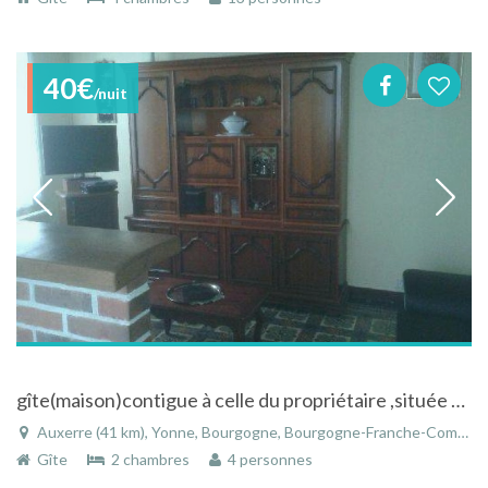
40€
/nuit
gîte(maison)contigue à celle du propriétaire ,située en plein centre ville historiqueque très calme .
Auxerre (41 km), Yonne, Bourgogne, Bourgogne-Franche-Comté, France
Gîte
2 chambres
4 personnes