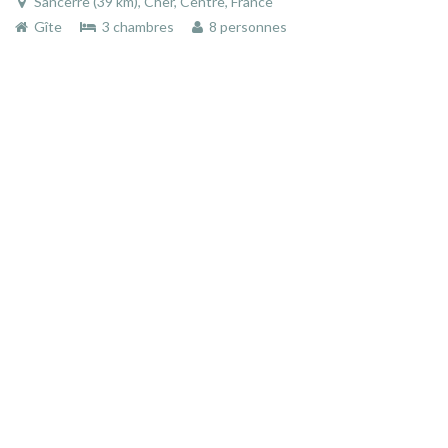
Sancerre (39 km), Cher, Centre, France
Gîte
3 chambres
8 personnes