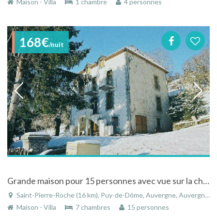
Maison - Villa
1 chambre
4 personnes
168€
/nuit
Grande maison pour 15 personnes avec vue sur la chaine des puys et le-puy-de-dome
Saint-Pierre-Roche (16 km), Puy-de-Dôme, Auvergne, Auvergne-Rhône-Alpes, France
Maison - Villa
7 chambres
15 personnes