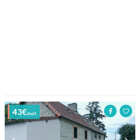
43€
/nuit