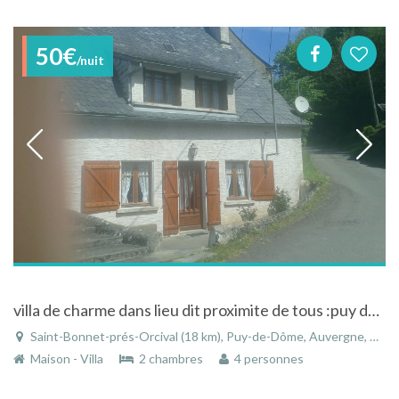
50€
/nuit
villa de charme dans lieu dit proximite de tous :puy de dome ,basilic d orcival,
Saint-Bonnet-prés-Orcival (18 km), Puy-de-Dôme, Auvergne, Auvergne-Rhône-Alpes, France
Maison - Villa
2 chambres
4 personnes