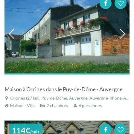
Maison à Orcines dans le Puy-de-Dôme - Auvergne
Orcines (27 km), Puy-de-Dôme, Auvergne, Auvergne-Rhône-Alpes, France
Maison - Villa
2 chambres
6 personnes
114€
/nuit