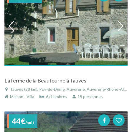
La ferme de la Beautourne à Tauves
Tauves (28 km), Puy-de-Dôme, Auvergne, Auvergne-Rhône-Alpes, France
Maison - Villa
6 chambres
15 personnes
44€
/nuit