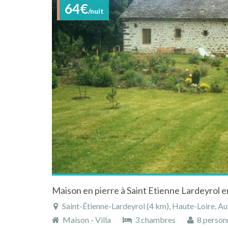
64€
/nuit
Maison en pierre à Saint Etienne Lardeyrol 
Saint-Étienne-Lardeyrol (4 km), Haute-Loire, Auverg
Maison - Villa
3 chambres
8 person