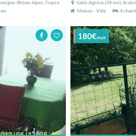
Auvergne-Rhône-Alpes, France
Saint-Agrève (28 km), Ardèc
nes
Maison - Villa
4 cham
180€
/nuit