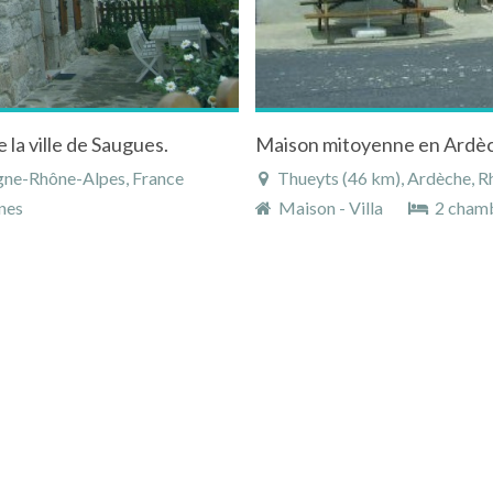
la ville de Saugues.
Maison mitoyenne en Ardèc
gne-Rhône-Alpes, France
Thueyts (46 km), Ardèche, R
nes
Maison - Villa
2 cham