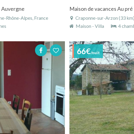
n Auvergne
Maison de vacances Au pr
gne-Rhône-Alpes, France
Craponne-sur-Arzon (33 km), H
nes
Maison - Villa
4 cham
66€
/nuit