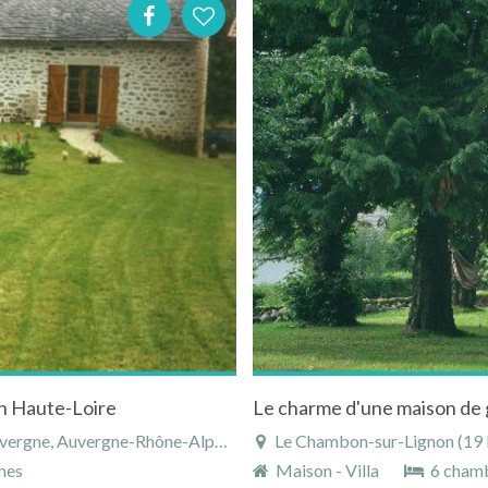
en Haute-Loire
ne, Auvergne-Rhône-Alpes, France
Le Chambon-sur-Lignon (19 km),
nes
Maison - Villa
6 cham