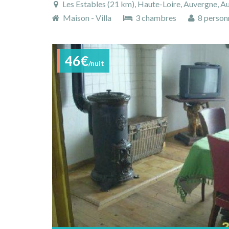
Les Estables (21 km), Haute-Loire, Auvergne, 
Maison - Villa
3 chambres
8 person
46€
/nuit