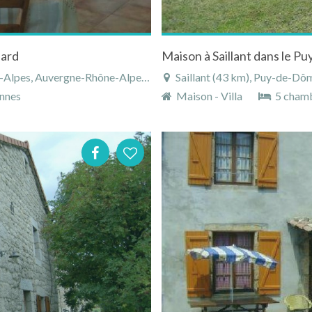
lard
es, Auvergne-Rhône-Alpes, France
Saillant (43 km), Puy-de-Dô
nnes
Maison - Villa
5 cham