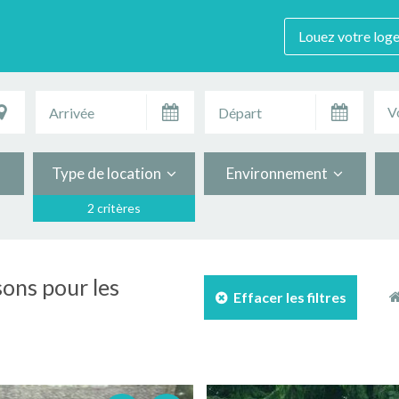
Louez votre log
V
Type de location
Environnement
2 critères
sons pour les
Effacer les filtres