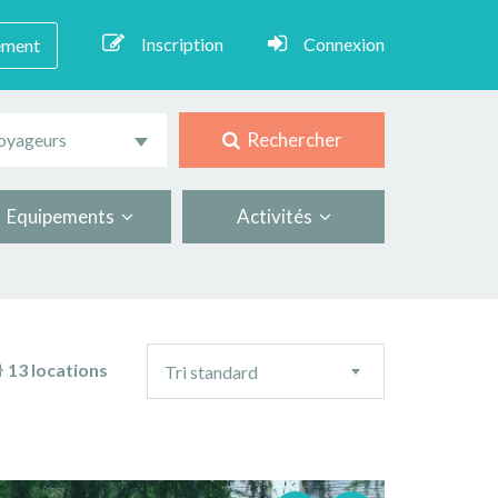
Inscription
Connexion
ement
Rechercher
oyageurs
Equipements
Activités
Ordre
13 locations
Tri standard
de
tri