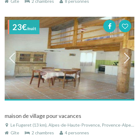
Gîte
2 chambres
8 personnes
23€
/nuit
maison de village pour vacances
Le Fugeret (13 km), Alpes-de-Haute-Provence, Provence-Alpes-Côte d'Azur, France
Gîte
2 chambres
4 personnes