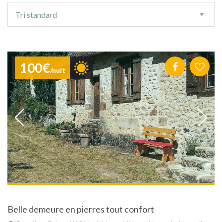
Ordre
Tri standard
de
tri
100€
/nuit
Belle demeure en pierres tout confort