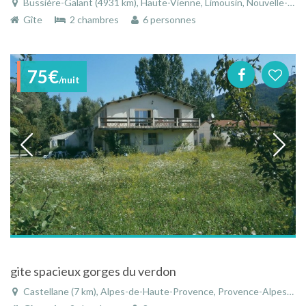
Bussière-Galant (4931 km), Haute-Vienne, Limousin, Nouvelle-Aquitaine, France
Gîte
2 chambres
6 personnes
75€
/nuit
gite spacieux gorges du verdon
Castellane (7 km), Alpes-de-Haute-Provence, Provence-Alpes-Côte d'Azur, France