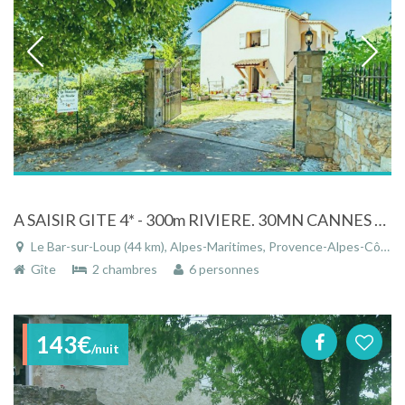
A SAISIR GITE 4* - 300m RIVIERE. 30MN CANNES ET NICE. COTE D AZUR FRANCE
Le Bar-sur-Loup (44 km), Alpes-Maritimes, Provence-Alpes-Côte d'Azur, France
Gîte
2 chambres
6 personnes
143€
/nuit