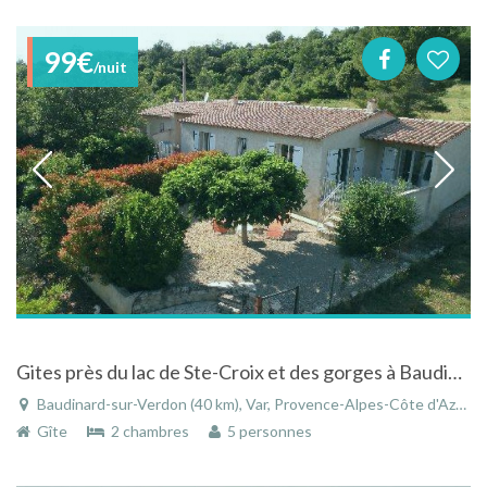
99€
/nuit
Gites près du lac de Ste-Croix et des gorges à Baudinard-sur-Verdon dans le Var sur la Côte-d'Azur
Baudinard-sur-Verdon (40 km), Var, Provence-Alpes-Côte d'Azur, France
Gîte
2 chambres
5 personnes