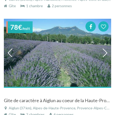
Gîte
1 chambre
2 personnes
78€
/nuit
Gite de caractère à Aiglun au coeur de la Haute-Provence entre les champs de lavande et les oliviers
Aiglun (37 km), Alpes-de-Haute-Provence, Provence-Alpes-Côte d'Azur, France
Gîte
2 chambres
6 personnes