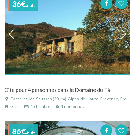
36€
/nuit
Gite pour 4 personnes dans le Domaine du Fâ
Castellet-lès-Sausses (20 km), Alpes-de-Haute-Provence, Provence-Alpes-Côte d'Azur, France
Gîte
1 chambre
4 personnes
86€
/nuit