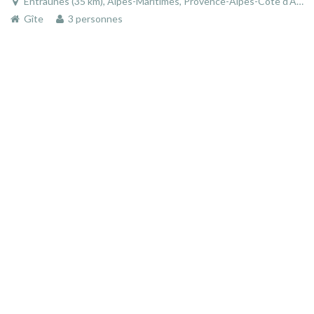
Entraunes (35 km), Alpes-Maritimes, Provence-Alpes-Côte d'Azur, France
Gîte
3 personnes