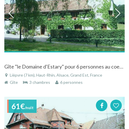
Gîte "le Domaine d'Estary" pour 6 personnes au coeur de l'Alsace
Lièpvre (7 km), Haut-Rhin, Alsace, Grand Est, France
Gîte
3 chambres
6 personnes
61€
/nuit