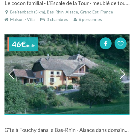
Le cocon familial - L'Escale de la Tour - meublé de tourisme 4**** - Alsace
Breitenbach (5 km), Bas-Rhin, Alsace, Grand Est, France
Maison - Villa
3 chambres
6 personnes
46€
/nuit
Gîte à Fouchy dans le Bas-Rhin - Alsace dans domaine avec piscine