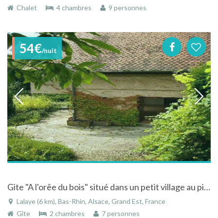
Chalet
4 chambres
9 personnes
54€
/nuit
Gite "A l'orêe du bois" situé dans un petit village au pied des Vosges
Lalaye (6 km), Bas-Rhin, Alsace, Grand Est, France
Gîte
2 chambres
7 personnes