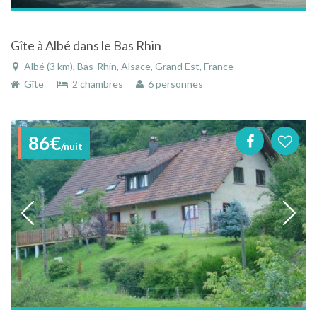
Gîte à Albé dans le Bas Rhin
Albé (3 km), Bas-Rhin, Alsace, Grand Est, France
Gîte
2 chambres
6 personnes
86€
/nuit