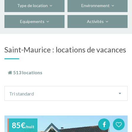
Type de location
Environnement
Equipements
Activités
Saint-Maurice : locations de vacances
513 locations
Ordre
Tri standard
de
tri
85€
/nuit