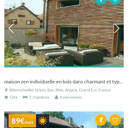
maison zen individuelle en bois dans charmant et typique village viticole
Blienschwiller (6 km), Bas-Rhin, Alsace, Grand Est, France
Gîte
2 chambres
4 personnes
89€
/nuit