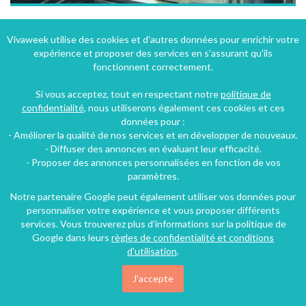
centre de la randonnée
Vivaweek utilise des cookies et d'autres données pour enrichir votre
expérience et proposer des services en s'assurant qu'ils
Châtenois (8 km), Bas-Rhin, Alsace, Grand Est, France
fonctionnent correctement.
Gîte
27 chambres
43 personnes
Si vous acceptez, tout en respectant notre
politique de
confidentialité
, nous utiliserons également ces cookies et ces
données pour :
56€
- Améliorer la qualité de nos services et en développer de nouveaux.
/nuit
- Diffuser des annonces en évaluant leur efficacité.
- Proposer des annonces personnalisées en fonction de vos
paramètres.
Notre partenaire Google peut également utiliser vos données pour
personnaliser votre expérience et vous proposer différents
services. Vous trouverez plus d'informations sur la politique de
Google dans leurs
règles de confidentialité et conditions
d'utilisation
.
J'accepte