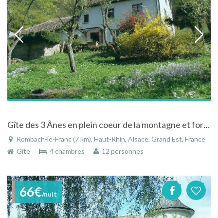
Gîte des 3 Ânes en plein coeur de la montagne et forêt vosgienne, Alsace
Rombach-le-Franc (7 km), Haut-Rhin, Alsace, Grand Est, France
Gîte
4 chambres
12 personnes
66€
/nuit