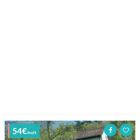
54€
/nuit