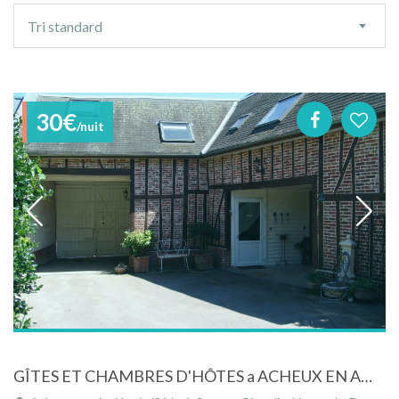
Ordre
Tri standard
de
tri
30€
/nuit
GÎTES ET CHAMBRES D'HÔTES a ACHEUX EN AMIENOIS (proche ALBERT, PERONNE, AMIENS)