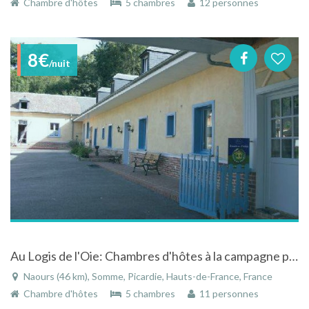
Chambre d'hôtes
5 chambres
12 personnes
8€
/nuit
Au Logis de l'Oie: Chambres d'hôtes à la campagne proche d'Amiens
Naours (46 km), Somme, Picardie, Hauts-de-France, France
Chambre d'hôtes
5 chambres
11 personnes