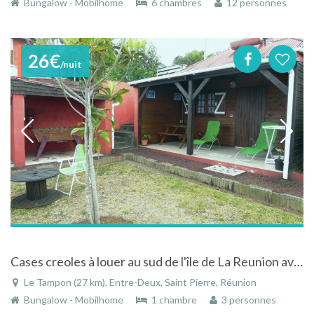
Bungalow - Mobilhome
6 chambres
12 personnes
26€
/nuit
Cases creoles à louer au sud de l'île de La Reunion avec espace loisirs
Le Tampon (27 km), Entre-Deux, Saint Pierre, Réunion
Bungalow - Mobilhome
1 chambre
3 personnes