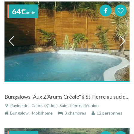
64€
/nuit
Bungalows "Aux Z'Arums Créole" à St Pierre au sud de l'Ile de la Réunion
Ravine des Cabris (31 km), Saint Pierre, Réunion
Bungalow - Mobilhome
3 chambres
12 personnes