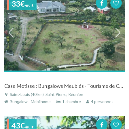
33€
/nuit
Case Métisse : Bungalows Meublés - Tourisme de Charme
Saint-Louis (40 km), Saint Pierre, Réunion
Bungalow - Mobilhome
1 chambre
4 personnes
43€
/nuit