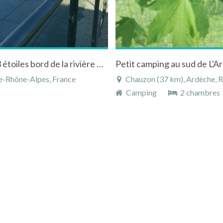
Flower Camping "Les murmures du Lignon" 3 étoiles bord de la rivière Haute Loire
Petit camping au sud de L'
e-Rhône-Alpes, France
Chauzon (37 km), Ardèche, 
Camping
2 chambres