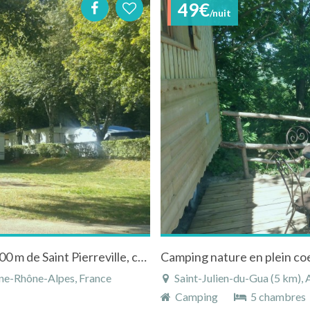
49€
/nuit
Ardèche, Camping calme :"Le Pé Coulet" ,à 900 m de Saint Pierreville, chataigneraie.
gne-Rhône-Alpes, France
Saint-Julien-du-Gua (5 km), A
Camping
5 chambres