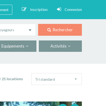
Inscription
Connexion
ement
Rechercher
oyageurs
Equipements
Activités
Ordre
21 locations
Tri standard
de
tri