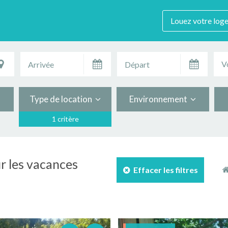
Louez votre log
V
Type de location
Environnement
1 critère
ur les vacances
Effacer les filtres