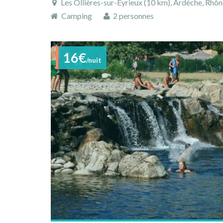
Les Ollières-sur-Eyrieux (10 km), Ardèche, Rhône-Al
Camping
2 personnes
16€
/nuit