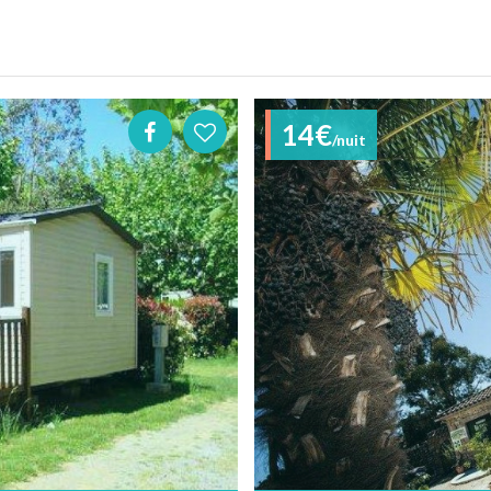
14€
/nuit