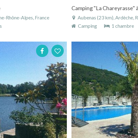
e
Camping "La Chareyrasse" 
ne-Rhône-Alpes, France
Aubenas (23 km), Ardèche, 
s
Camping
1 chambre