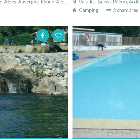
pes, Auvergne-Rhône-Alpes, France
Vals-les-Bains (19 km), Ard
Camping
2 chambres