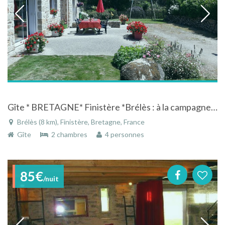
Gîte * BRETAGNE* Finistère *Brélès : à la campagne ,proche mer, 25 km de BREST
Brélès (8 km), Finistère, Bretagne, France
Gîte
2 chambres
4 personnes
85€
/nuit