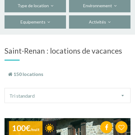
Type de location
Environnement
Equipements
Activités
Saint-Renan : locations de vacances
150 locations
Ordre
Tri standard
de
tri
100€
/nuit