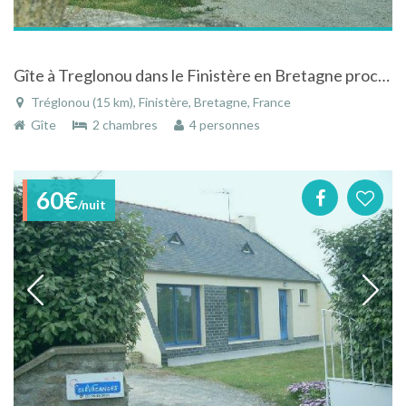
Gîte à Treglonou dans le Finistère en Bretagne proche des plages
Tréglonou (15 km), Finistère, Bretagne, France
Gîte
2 chambres
4 personnes
60€
/nuit