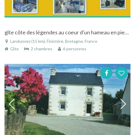
gîte côte des légendes au coeur d'un hameau en pierres , baie de Portsall en finistere,bretagne
Landunvez (15 km), Finistère, Bretagne, France
Gîte
2 chambres
6 personnes