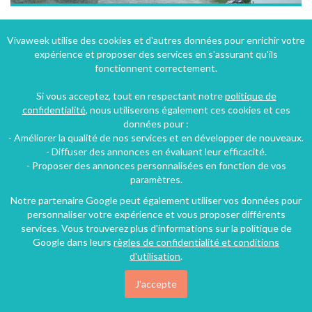
Maison indépendante à Ploudalmézeau en Bretagne de plain-pied proximité plage de sable fin
Vivaweek utilise des cookies et d'autres données pour enrichir votre
expérience et proposer des services en s'assurant qu'ils
Ploudalmézeau (15 km), Finistère, Bretagne, France
fonctionnent correctement.
Villa
2 chambres
4 personnes
Si vous acceptez, tout en respectant notre
politique de
confidentialité
, nous utiliserons également ces cookies et ces
données pour :
33€
- Améliorer la qualité de nos services et en développer de nouveaux.
/nuit
- Diffuser des annonces en évaluant leur efficacité.
- Proposer des annonces personnalisées en fonction de vos
paramètres.
Notre partenaire Google peut également utiliser vos données pour
personnaliser votre expérience et vous proposer différents
services. Vous trouverez plus d'informations sur la politique de
Google dans leurs
règles de confidentialité et conditions
d'utilisation
.
J'accepte