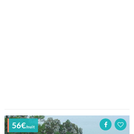
56€
/nuit