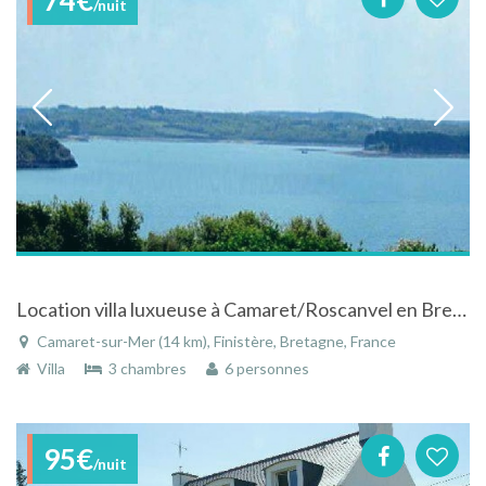
/nuit
Location villa luxueuse à Camaret/Roscanvel en Bretagne avec vue panoramique sur la mer
Camaret-sur-Mer (14 km), Finistère, Bretagne, France
Villa
3 chambres
6 personnes
95€
/nuit