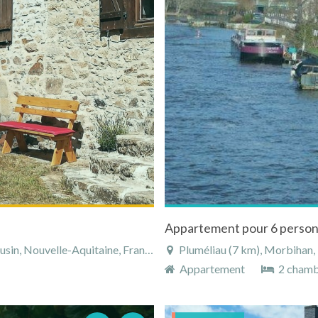
Appartement pour 6 person
in, Nouvelle-Aquitaine, France
Pluméliau (7 km), Morbihan,
Appartement
2 chamb