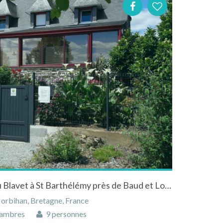
Les chambres de la vallée du Blavet à St Barthélémy près de Baud et Lorient
orbihan, Bretagne, France
ambres
9 personnes