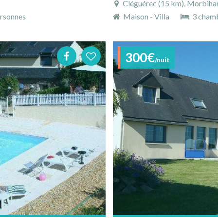
Cléguérec (15 km), Morbihan
rsonnes
Maison - Villa
3 cham
300€
/nuit