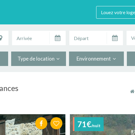
Louez votre log
V
Type de location
Environnement
cances
71€
/nuit