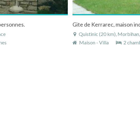
personnes.
Gite de Kerrarec, maison in
nce
Quistinic (20 km), Morbihan,
nes
Maison - Villa
2 cham