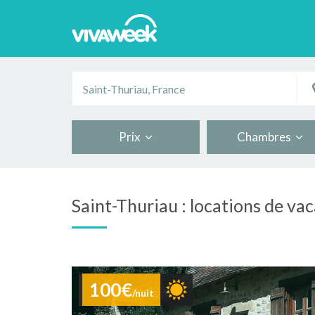
Prix
Chambres
Saint-Thuriau : locations de va
100€
/nuit