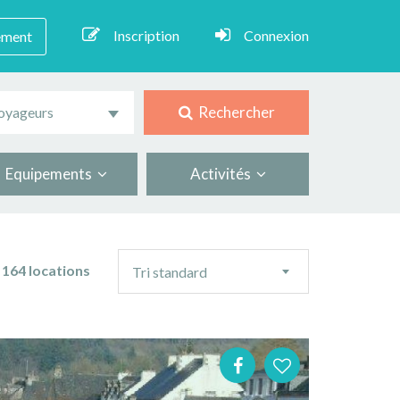
Inscription
Connexion
ement
Rechercher
oyageurs
Equipements
Activités
Ordre
164 locations
Tri standard
de
tri