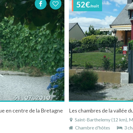
52€
/nuit
ue en centre de la Bretagne
Saint-Barthelemy (12 km), M
Chambre d'hôtes
3 ch