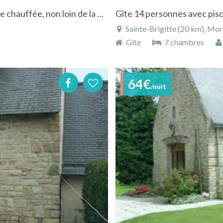
Gîte de charme pour 6 personnes avec piscine chauffée, non loin de la mer en Bretagne
Gîte 14 personnes avec pis
Sainte-Brigitte (20 km), Mor
Gîte
7 chambres
64€
/nuit