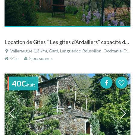
Location de Gîtes " Les gîtes d'Ardaillers" capacité de 3 à 8 personnes
Valleraugue (13 km), Gard, Languedoc-Roussillon, Occitanie, France
Gîte
8 personnes
40€
/nuit