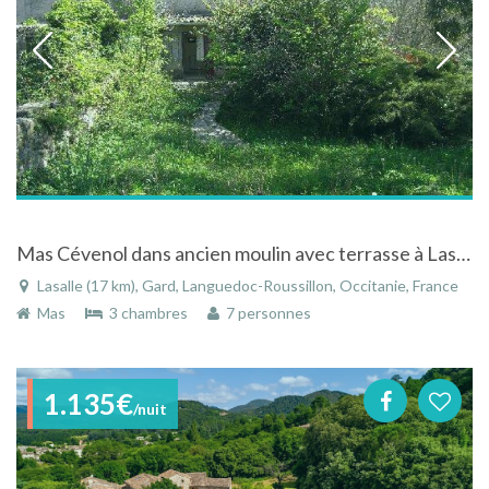
Mas Cévenol dans ancien moulin avec terrasse à Lasalle dans le Gard dans le Languedoc-Roussillon
Lasalle (17 km), Gard, Languedoc-Roussillon, Occitanie, France
Mas
3 chambres
7 personnes
1.135€
/nuit