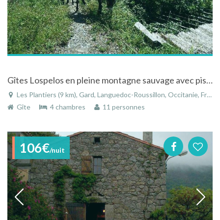
Gîtes Lospelos en pleine montagne sauvage avec piscine aux Plantiers dans le Languedoc-Roussillon
Les Plantiers (9 km), Gard, Languedoc-Roussillon, Occitanie, France
Gîte
4 chambres
11 personnes
106€
/nuit