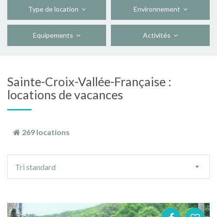
Type de location
Environnement
Equipements
Activités
Sainte-Croix-Vallée-Française :
locations de vacances
269 locations
Ordre
Tri standard
de
tri