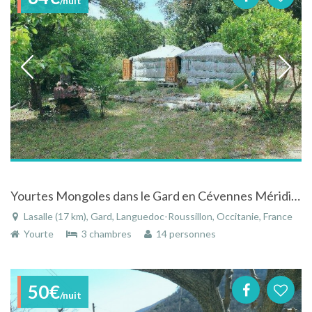
/nuit
Yourtes Mongoles dans le Gard en Cévennes Méridionales proche d'Anduze
Lasalle (17 km), Gard, Languedoc-Roussillon, Occitanie, France
Yourte
3 chambres
14 personnes
50€
/nuit