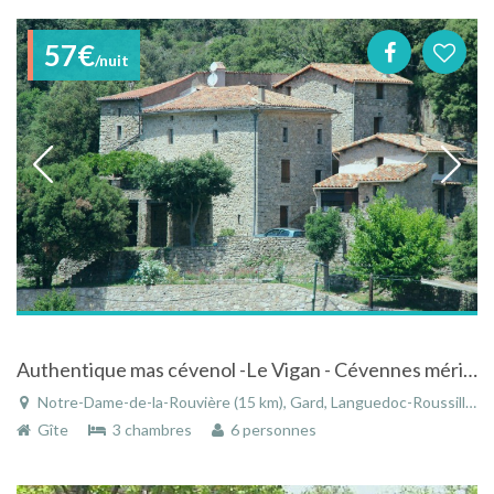
57€
/nuit
Authentique mas cévenol -Le Vigan - Cévennes méridionales. Label 3 étoiles
Notre-Dame-de-la-Rouvière (15 km), Gard, Languedoc-Roussillon, Occitanie, France
Gîte
3 chambres
6 personnes