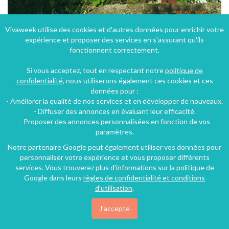
Vivaweek utilise des cookies et d'autres données pour enrichir votre
expérience et proposer des services en s'assurant qu'ils
Typique mas cevenol avec vue exceptionnelle sur les Cévennes
fonctionnent correctement.
Mialet (18 km), Gard, Languedoc-Roussillon, Occitanie, France
Si vous acceptez, tout en respectant notre
politique de
Mas
2 chambres
5 personnes
confidentialité
, nous utiliserons également ces cookies et ces
données pour :
- Améliorer la qualité de nos services et en développer de nouveaux.
43€
- Diffuser des annonces en évaluant leur efficacité.
/nuit
- Proposer des annonces personnalisées en fonction de vos
paramètres.
Notre partenaire Google peut également utiliser vos données pour
personnaliser votre expérience et vous proposer différents
services. Vous trouverez plus d'informations sur la politique de
Google dans leurs
règles de confidentialité et conditions
d'utilisation
.
J'accepte