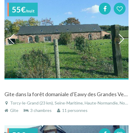
55€
/nuit
Gite dans la forêt domaniale d'Eawy des Grandes Ventes à Torcy-le-Grand - Seine-Maritime
Torcy-le-Grand (23 km), Seine-Maritime, Haute-Normandie, Normandie, France
Gîte
3 chambres
11 personnes