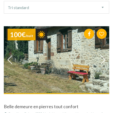
Ordre
Tri standard
de
tri
100€
/nuit
Belle demeure en pierres tout confort