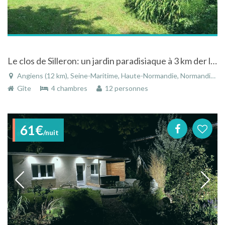
Le clos de Silleron: un jardin paradisiaque à 3 km der la mer
Angiens (12 km), Seine-Maritime, Haute-Normandie, Normandie, France
Gîte
4 chambres
12 personnes
61€
/nuit