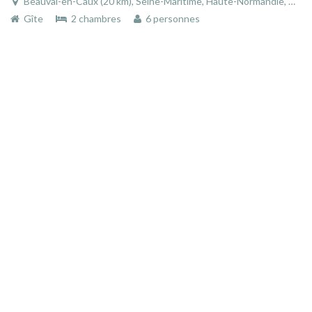
Beauval-en-Caux (20 km), Seine-Maritime, Haute-Normandie, Normandie, France
Gîte
2 chambres
6 personnes