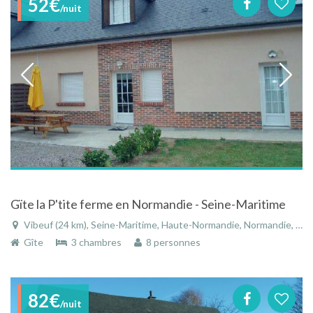
52€
/nuit
Gïte la P'tite ferme en Normandie - Seine-Maritime
Vibeuf (24 km), Seine-Maritime, Haute-Normandie, Normandie, France
Gîte
3 chambres
8 personnes
82€
/nuit