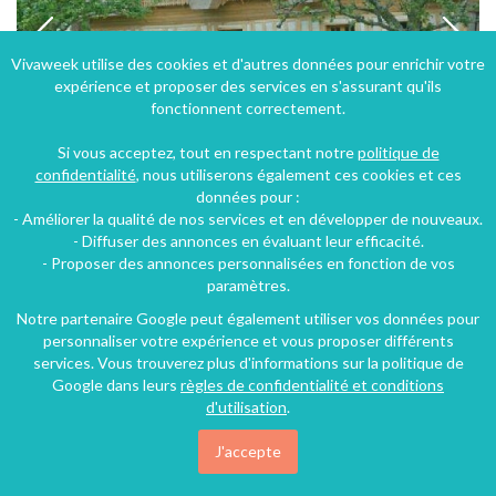
Vivaweek utilise des cookies et d'autres données pour enrichir votre
expérience et proposer des services en s'assurant qu'ils
fonctionnent correctement.
Si vous acceptez, tout en respectant notre
politique de
confidentialité
, nous utiliserons également ces cookies et ces
données pour :
- Améliorer la qualité de nos services et en développer de nouveaux.
Gîte " Vagues et Sillons" à Saint Martin aux Buneaux en Seine Maritime en Haute Normandie
- Diffuser des annonces en évaluant leur efficacité.
- Proposer des annonces personnalisées en fonction de vos
Saint-Martin-aux-Buneaux (30 km), Seine-Maritime, Haute-Normandie, Normandie, France
paramètres.
Gîte
4 chambres
6 personnes
Notre partenaire Google peut également utiliser vos données pour
personnaliser votre expérience et vous proposer différents
services. Vous trouverez plus d'informations sur la politique de
Google dans leurs
règles de confidentialité et conditions
d'utilisation
.
J'accepte