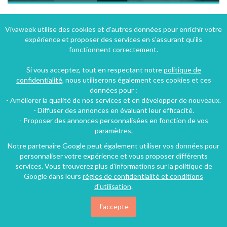
Baie du Mont Saint Michel gite dans domaine arboré à 400 m de la plage proche de Granville
Vivaweek utilise des cookies et d'autres données pour enrichir votre
expérience et proposer des services en s'assurant qu'ils
Saint-Pair-sur-Mer (20 km), Manche, Basse-Normandie, Normandie, France
fonctionnent correctement.
Villa
3 chambres
5 personnes
Si vous acceptez, tout en respectant notre
politique de
confidentialité
, nous utiliserons également ces cookies et ces
données pour :
- Améliorer la qualité de nos services et en développer de nouveaux.
- Diffuser des annonces en évaluant leur efficacité.
- Proposer des annonces personnalisées en fonction de vos
paramètres.
Notre partenaire Google peut également utiliser vos données pour
personnaliser votre expérience et vous proposer différents
services. Vous trouverez plus d'informations sur la politique de
Google dans leurs
règles de confidentialité et conditions
d'utilisation
.
J'accepte