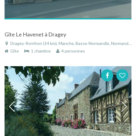
Gîte Le Havenet à Dragey
Dragey-Ronthon (14 km), Manche, Basse-Normandie, Normandie, France
Gîte
1 chambre
4 personnes