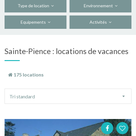
Type de location
Environnement
Equipements
Activités
Sainte-Pience : locations de vacances
175 locations
Ordre
Tri standard
de
tri