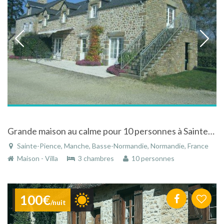
Grande maison au calme pour 10 personnes à Sainte-Pience dans la Manche en Normandie
Sainte-Pience, Manche, Basse-Normandie, Normandie, France
Maison - Villa
3 chambres
10 personnes
100€
/nuit