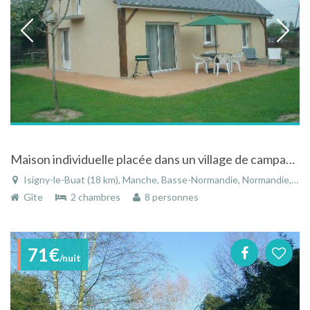
Maison individuelle placée dans un village de campage,trés calme avec un verger arboré
Isigny-le-Buat (18 km), Manche, Basse-Normandie, Normandie, France
Gîte
2 chambres
8 personnes
71€
/nuit