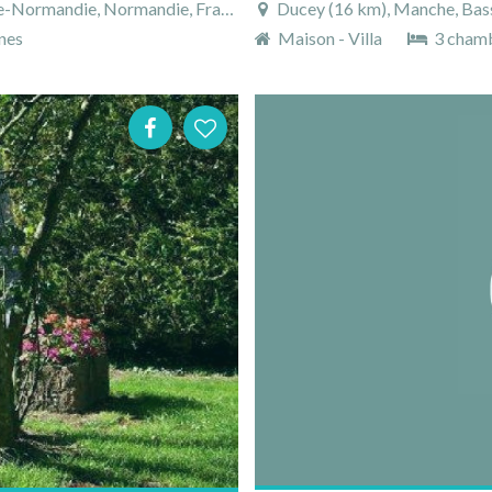
-Normandie, Normandie, France
Ducey (16 km), Manche, Bas
nes
Maison - Villa
3 cham