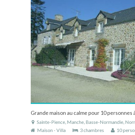
Sainte-Pience, Manche, Basse-Normandie, Nor
Maison - Villa
3 chambres
10 perso