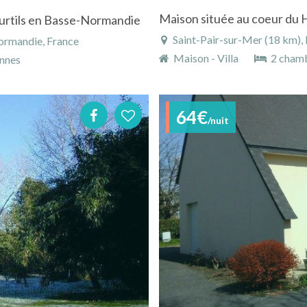
urtils en Basse-Normandie
Saint-Pair-sur-Mer (18 km)
ormandie, France
Maison - Villa
2 cham
nnes
64€
/nuit