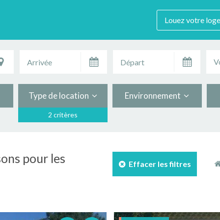
Louez votre log
V
Type de location
Environnement
2 critères
sons pour les
Effacer les filtres