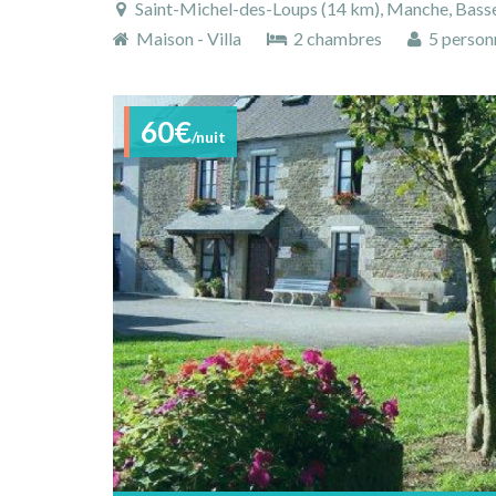
Saint-Michel-des-Loups (14 km), Manche, Basse
Maison - Villa
2 chambres
5 person
60€
/nuit