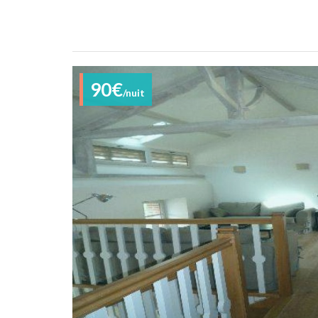
90€
/nuit