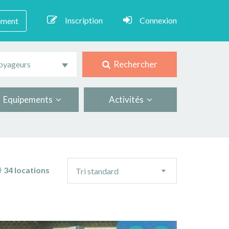
Inscription
Connexion
ement
Rechercher
oyageurs
Equipements
Activités
Ordre
34 locations
Tri standard
de
tri