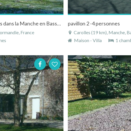
Gite près de la mer en pleine nature à Carolles dans la Manche en Basse-Normandie
pavillon 2 -4 personnes
ormandie, France
Carolles (19 km), Manche, 
nes
Maison - Villa
1 cham