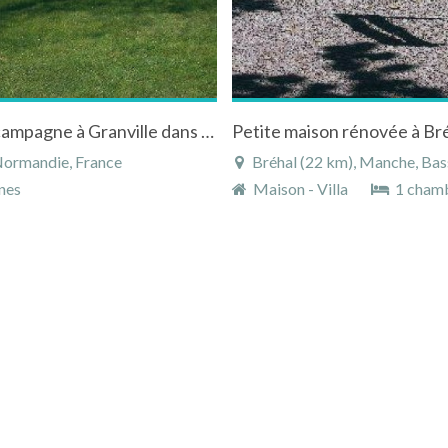
Belle maison dans grand jardin entre mer et campagne à Granville dans la Manche en Normandie
Petite maison rénovée à Br
Normandie, France
Bréhal (22 km), Manche, Ba
nes
Maison - Villa
1 cham