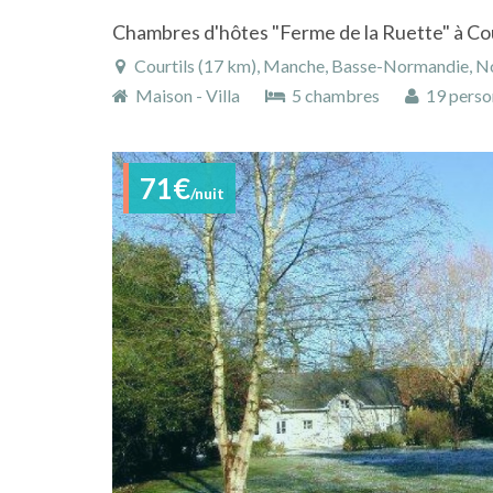
Chambres d'hôtes "Ferme de la Ruette" à Co
Courtils (17 km), Manche, Basse-Normandie, N
Maison - Villa
5 chambres
19 perso
71€
/nuit