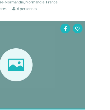
se-Normandie, Normandie, France
bres
6 personnes