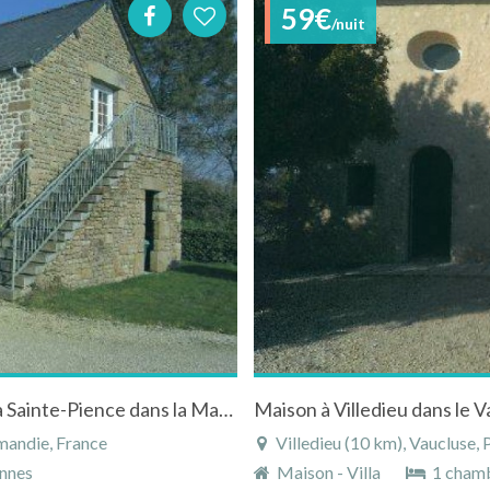
59€
/nuit
Grande maison au calme pour 10 personnes à Sainte-Pience dans la Manche en Normandie
mandie, France
Villedieu (10 km), Vaucluse,
nnes
Maison - Villa
1 cham