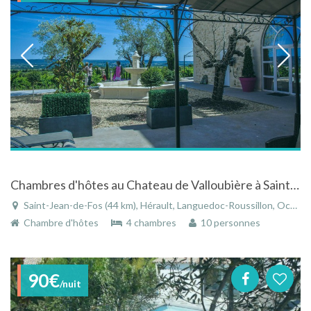
Chambres d'hôtes au Chateau de Valloubière à Saint Jean de Fos
Saint-Jean-de-Fos (44 km), Hérault, Languedoc-Roussillon, Occitanie, France
Chambre d'hôtes
4 chambres
10 personnes
90€
/nuit