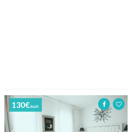
130€
/nuit