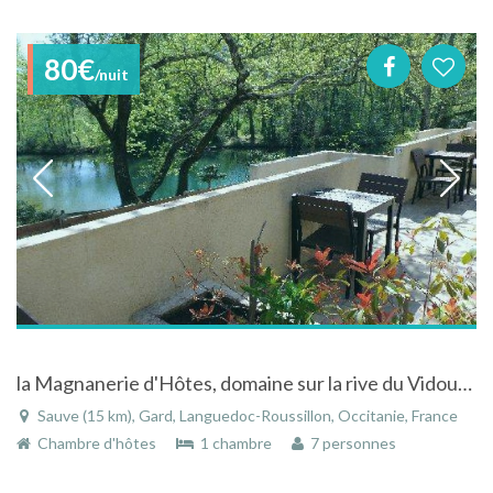
80€
/nuit
la Magnanerie d'Hôtes, domaine sur la rive du Vidourle à SAUVE en Cévennes.
Sauve (15 km), Gard, Languedoc-Roussillon, Occitanie, France
Chambre d'hôtes
1 chambre
7 personnes