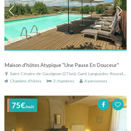
Maison d'hôtes Atypique "Une Pause En Douceur"
Saint-Césaire-de-Gauzignan (27 km), Gard, Languedoc-Roussillon, Occitanie, France
Chambre d'hôtes
3 chambres
6 personnes
75€
/nuit