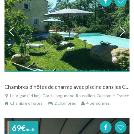
Chambres d'hôtes de charme avec piscine dans les Cévennes méridionales au Vigan dans le Gard
Le Vigan (44 km), Gard, Languedoc-Roussillon, Occitanie, France
Chambre d'hôtes
2 chambres
4 personnes
69€
/nuit