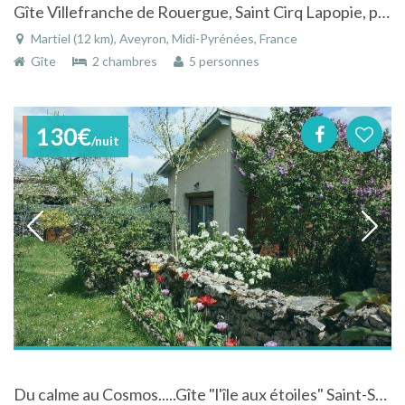
Gîte Villefranche de Rouergue, Saint Cirq Lapopie, pleine nature
Martiel (12 km), Aveyron, Midi-Pyrénées, France
Gîte
2 chambres
5 personnes
130€
/nuit
Du calme au Cosmos.....Gîte "l'île aux étoiles" Saint-Sulpice - Occitanie avec piscine et animations en astronomie