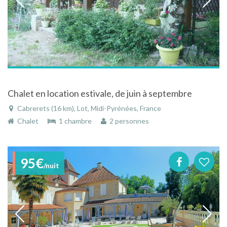
Chalet en location estivale, de juin à septembre
Cabrerets (16 km), Lot, Midi-Pyrénées, France
Chalet
1 chambre
2 personnes
95€
/nuit