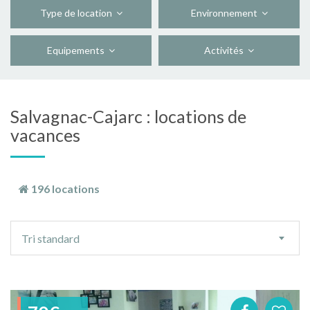
Type de location
Environnement
Equipements
Activités
Salvagnac-Cajarc : locations de
vacances
196 locations
Ordre
Tri standard
de
tri