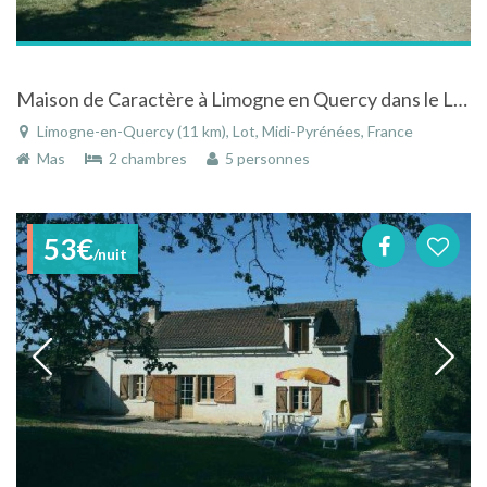
Maison de Caractère à Limogne en Quercy dans le Lot en Midi-Pyrénées
Limogne-en-Quercy (11 km), Lot, Midi-Pyrénées, France
Mas
2 chambres
5 personnes
53€
/nuit