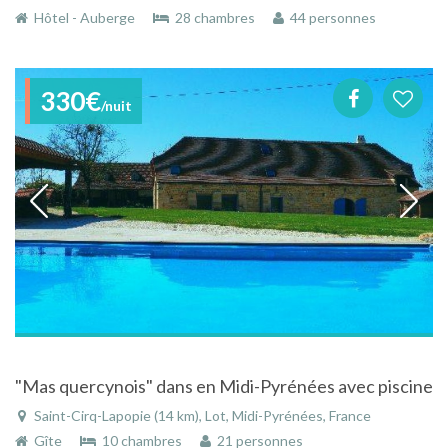
Hôtel - Auberge
28 chambres
44 personnes
330€
/nuit
"Mas quercynois" dans en Midi-Pyrénées avec piscine
Saint-Cirq-Lapopie (14 km), Lot, Midi-Pyrénées, France
Gîte
10 chambres
21 personnes