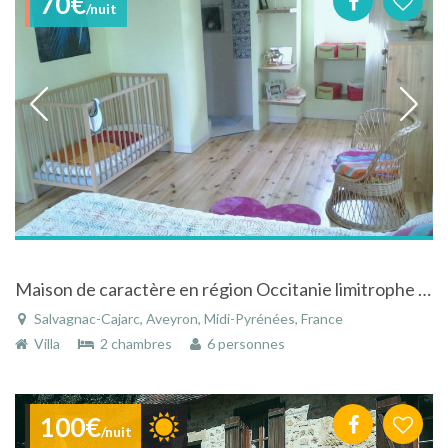
70€
/nuit
Maison de caractère en région Occitanie limitrophe du Lot
Salvagnac-Cajarc, Aveyron, Midi-Pyrénées, France
Villa
2 chambres
6 personnes
100€
/nuit