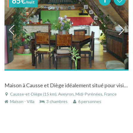
65€
/nuit
Maison à Causse et Diège idéalement situé pour visiter l'Aveyron et le Lot
Causse-et-Diège (15 km), Aveyron, Midi-Pyrénées, France
Maison - Villa
3 chambres
6 personnes