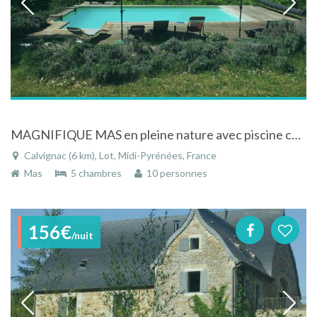
MAGNIFIQUE MAS en pleine nature avec piscine chauffée
Calvignac (6 km), Lot, Midi-Pyrénées, France
Mas
5 chambres
10 personnes
156€
/nuit