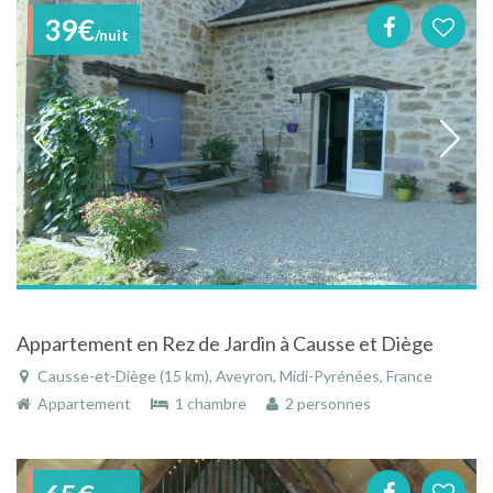
39€
/nuit
Appartement en Rez de Jardin à Causse et Diège
Causse-et-Diège (15 km), Aveyron, Midi-Pyrénées, France
Appartement
1 chambre
2 personnes