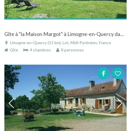
Gîte à "la Maison Margot" à Limogne-en-Quercy dans le Lot en Midi-Pyrénées
Limogne-en-Quercy (11 km), Lot, Midi-Pyrénées, France
Gîte
4 chambres
8 personnes