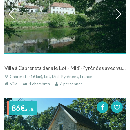
Villa à Cabrerets dans le Lot - Midi-Pyrénées avec vue magnifique sur la rivière
Cabrerets (16 km), Lot, Midi-Pyrénées, France
Villa
4 chambres
6 personnes
86€
/nuit