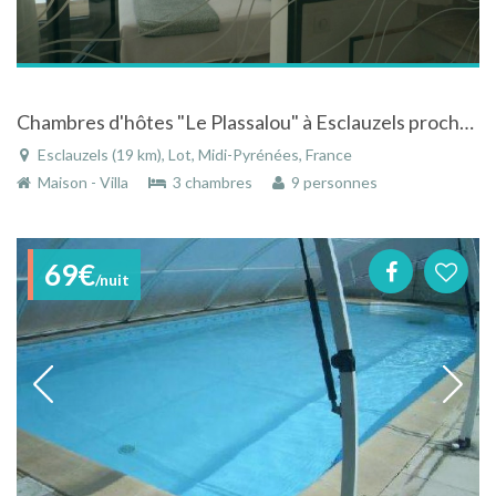
Chambres d'hôtes "Le Plassalou" à Esclauzels proche de St Cirq Lapopie
Esclauzels (19 km), Lot, Midi-Pyrénées, France
Maison - Villa
3 chambres
9 personnes
69€
/nuit