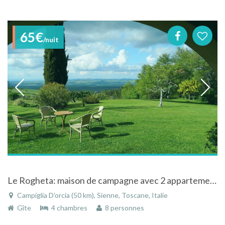
65€
/nuit
Le Rogheta: maison de campagne avec 2 appartements dans le coeur du Val d'Orcia
Campiglia D'orcia (50 km), Sienne, Toscane, Italie
Gîte
4 chambres
8 personnes