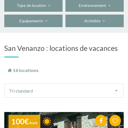
Type de location
Environnement
Equipements
Activités
San Venanzo : locations de vacances
16 locations
Ordre
Tri standard
de
tri
100€
/nuit