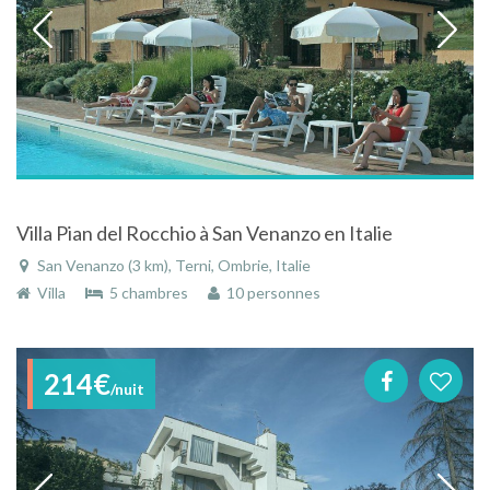
Villa Pian del Rocchio à San Venanzo en Italie
San Venanzo (3 km), Terni, Ombrie, Italie
Villa
5 chambres
10 personnes
214€
/nuit