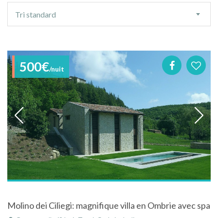
Ordre
Tri standard
de
tri
500€
/nuit
Molino dei Ciliegi: magnifique villa en Ombrie avec spa