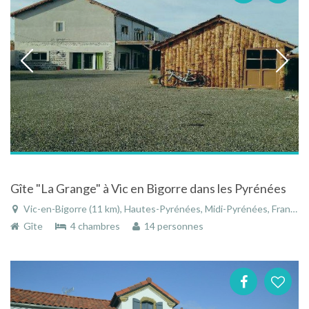
Gîte "La Grange" à Vic en Bigorre dans les Pyrénées
Vic-en-Bigorre (11 km), Hautes-Pyrénées, Midi-Pyrénées, France
Gîte
4 chambres
14 personnes