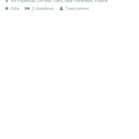
Vic-Fezensac (34 km), Gers, Midi-Pyrénées, France
Gîte
2 chambres
7 personnes