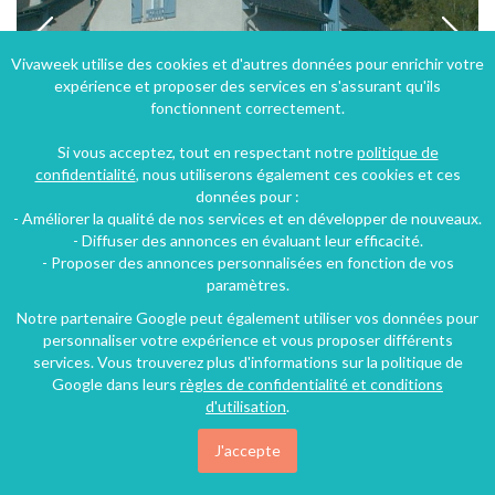
Vivaweek utilise des cookies et d'autres données pour enrichir votre
expérience et proposer des services en s'assurant qu'ils
fonctionnent correctement.
Si vous acceptez, tout en respectant notre
politique de
confidentialité
, nous utiliserons également ces cookies et ces
données pour :
- Améliorer la qualité de nos services et en développer de nouveaux.
Maison Ladagnous, Hôtel et Gîte au pied des Pyrénées, à 5kms de Lourdes
- Diffuser des annonces en évaluant leur efficacité.
- Proposer des annonces personnalisées en fonction de vos
Peyrouse (45 km), Hautes-Pyrénées, Midi-Pyrénées, France
paramètres.
Gîte
2 chambres
7 personnes
Notre partenaire Google peut également utiliser vos données pour
personnaliser votre expérience et vous proposer différents
services. Vous trouverez plus d'informations sur la politique de
Google dans leurs
règles de confidentialité et conditions
d'utilisation
.
J'accepte