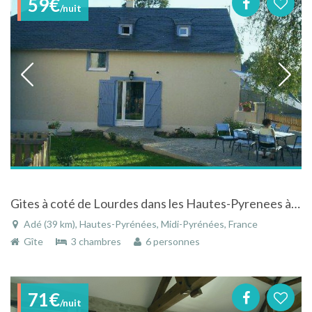
59€
/nuit
Gites à coté de Lourdes dans les Hautes-Pyrenees à Adé
Adé (39 km), Hautes-Pyrénées, Midi-Pyrénées, France
Gîte
3 chambres
6 personnes
71€
/nuit