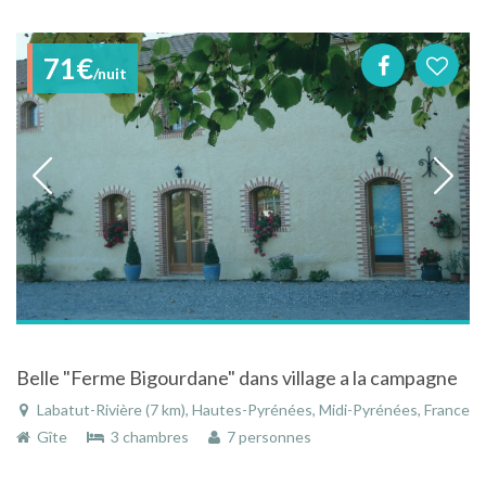
71€
/nuit
Belle "Ferme Bigourdane" dans village a la campagne
Labatut-Rivière (7 km), Hautes-Pyrénées, Midi-Pyrénées, France
Gîte
3 chambres
7 personnes