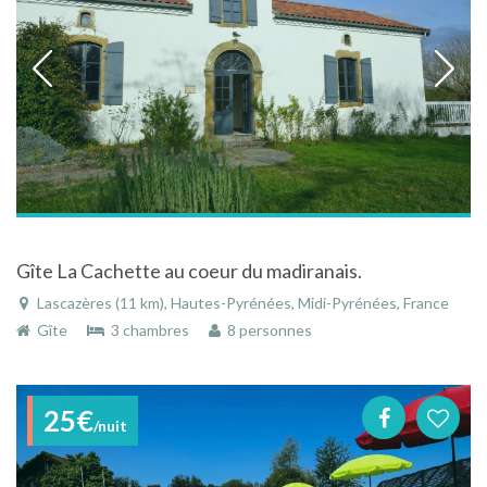
Gîte La Cachette au coeur du madiranais.
Lascazères (11 km), Hautes-Pyrénées, Midi-Pyrénées, France
Gîte
3 chambres
8 personnes
25€
/nuit