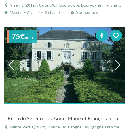
Viserny (28 km), Côte-d'Or, Bourgogne, Bourgogne-Franche-Comté, France
Maison - Villa
2 chambres
5 personnes
75€
/nuit
L'Ecrin du Serein chez Anne-Marie et François : chambre d'hôtes et roulotte
Sainte-Vertu (29 km), Yonne, Bourgogne, Bourgogne-Franche-Comté, France