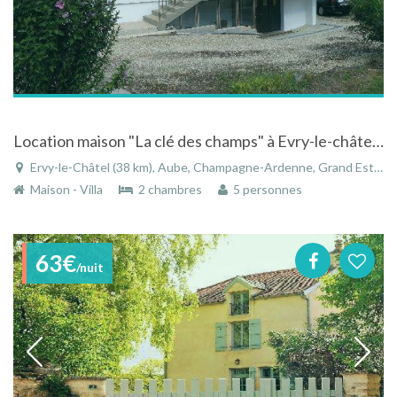
Location maison "La clé des champs" à Evry-le-châtel dans la campagne champenoise
Ervy-le-Châtel (38 km), Aube, Champagne-Ardenne, Grand Est, France
Maison - Villa
2 chambres
5 personnes
63€
/nuit