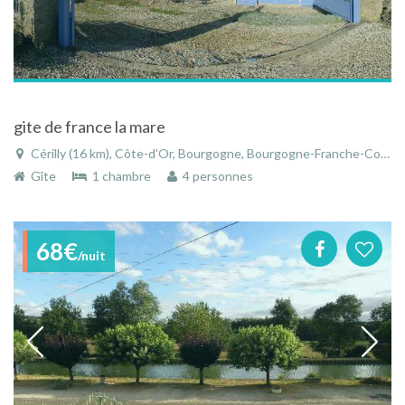
gite de france la mare
Cérilly (16 km), Côte-d'Or, Bourgogne, Bourgogne-Franche-Comté, France
Gîte
1 chambre
4 personnes
68€
/nuit