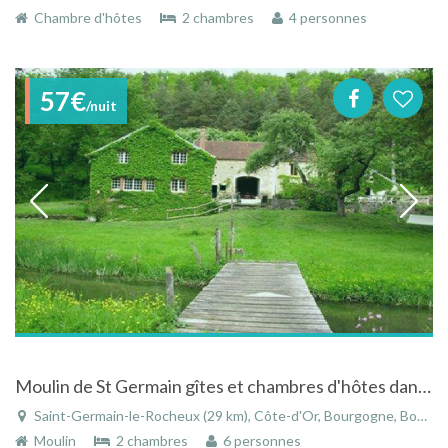
Chambre d'hôtes
2 chambres
4 personnes
57€
/nuit
Moulin de St Germain gîtes et chambres d'hôtes dans la campagne Bourguignonne
Saint-Germain-le-Rocheux (29 km), Côte-d'Or, Bourgogne, Bourgogne-Franche-Comté, France
Moulin
2 chambres
6 personnes