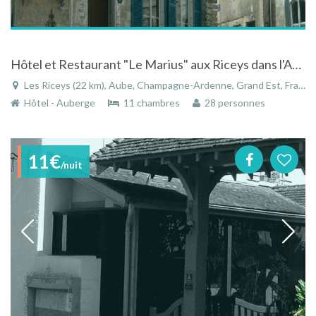
Hôtel et Restaurant "Le Marius" aux Riceys dans l'Aube en Champagne-Ardenne
Les Riceys (22 km), Aube, Champagne-Ardenne, Grand Est, France
Hôtel - Auberge
11 chambres
28 personnes
11€
/nuit