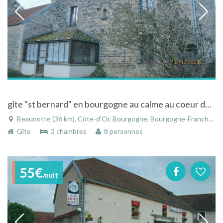
gîte "st bernard" en bourgogne au calme au coeur de la campagne
Beaunotte (36 km), Côte-d'Or, Bourgogne, Bourgogne-Franche-Comté, France
Gîte
3 chambres
8 personnes
55€
/nuit