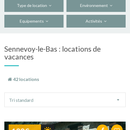
Type de location
Environnement
Equipements
Activités
Sennevoy-le-Bas : locations de
vacances
42 locations
Ordre
Tri standard
de
tri