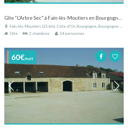
Gîte "L'Arbre Sec" à Fain-lès-Moutiers en Bourgogne idéale pour parcourir l'Auxois Morvan
Fain-lès-Moutiers (25 km), Côte-d'Or, Bourgogne, Bourgogne-Franche-Comté, France
Gîte
2 chambres
14 personnes
60€
/nuit