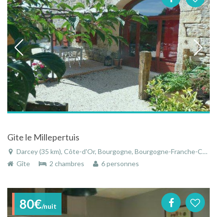
Gite le Millepertuis
Darcey (35 km), Côte-d'Or, Bourgogne, Bourgogne-Franche-Comté, France
Gîte
2 chambres
6 personnes
80€
/nuit