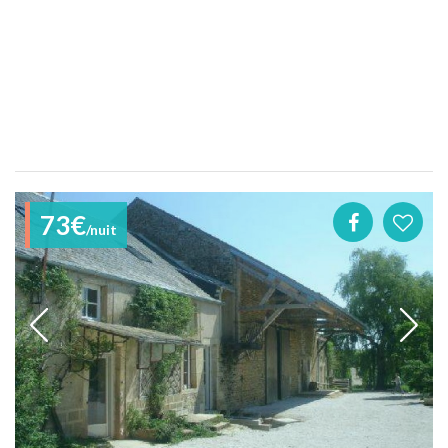
73€
/nuit