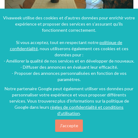
Vivaweek utilise des cookies et d'autres données pour enrichir votre
expérience et proposer des services en s'assurant qu'ils
Gîte les aurégats (3 épis ) à Maligny dans l'Yonne en Bourgogne
fonctionnent correctement.
Maligny (40 km), Yonne, Bourgogne, Bourgogne-Franche-Comté, France
Si vous acceptez, tout en respectant notre
politique de
Gîte
3 chambres
6 personnes
confidentialité
, nous utiliserons également ces cookies et ces
données pour :
- Améliorer la qualité de nos services et en développer de nouveaux.
59€
- Diffuser des annonces en évaluant leur efficacité.
/nuit
- Proposer des annonces personnalisées en fonction de vos
paramètres.
Notre partenaire Google peut également utiliser vos données pour
personnaliser votre expérience et vous proposer différents
services. Vous trouverez plus d'informations sur la politique de
Google dans leurs
règles de confidentialité et conditions
d'utilisation
.
J'accepte