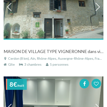
MAISON DE VILLAGE TYPE VIGNERONNE dans village calme
Cerdon (8 km), Ain, Rhône-Alpes, Auvergne-Rhône-Alpes, France
Gîte
3 chambres
5 personnes
8€
/nuit