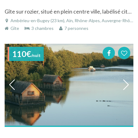
Gîte sur rozier, situé en plein centre ville, labélisé city break.
Ambérieu-en-Bugey (23 km), Ain, Rhône-Alpes, Auvergne-Rhône-Alpes, France
Gîte
3 chambres
7 personnes
110€
/nuit