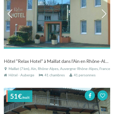
Hôtel "Relax Hotel" à Maillat dans l'Ain en Rhône-Alpes proche du lac de Nantua
Maillat (7 km), Ain, Rhône-Alpes, Auvergne-Rhône-Alpes, France
Hôtel - Auberge
41 chambres
41 personnes
51€
/nuit