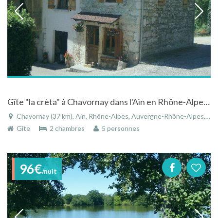
Gîte "la crèta" à Chavornay dans l'Ain en Rhône-Alpes, dans un cadre naturel et calme
Chavornay (37 km), Ain, Rhône-Alpes, Auvergne-Rhône-Alpes, France
Gîte
2 chambres
5 personnes
96€
/nuit