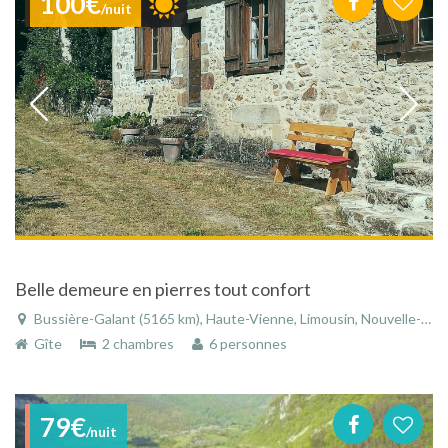
100€
/nuit
Belle demeure en pierres tout confort
Bussière-Galant (5165 km), Haute-Vienne, Limousin, Nouvelle-Aquitaine, France
Gîte
2 chambres
6 personnes
79€
/nuit