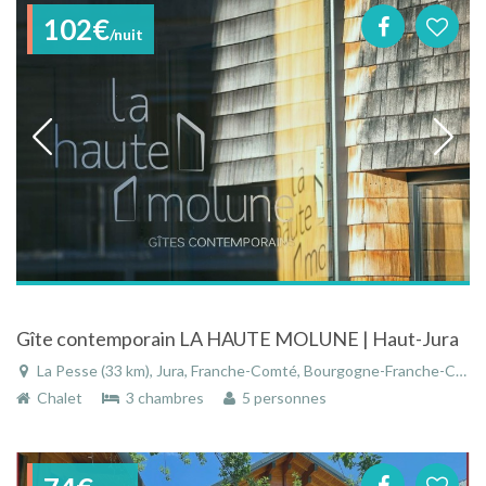
102€
/nuit
Gîte contemporain LA HAUTE MOLUNE | Haut-Jura
La Pesse (33 km), Jura, Franche-Comté, Bourgogne-Franche-Comté, France
Chalet
3 chambres
5 personnes