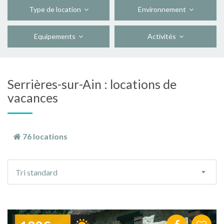
Type de location
Environnement
Equipements
Activités
Serrières-sur-Ain : locations de
vacances
76 locations
Ordre
Tri standard
de
tri