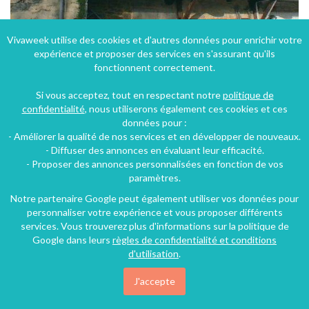
Vivaweek utilise des cookies et d'autres données pour enrichir votre
expérience et proposer des services en s'assurant qu'ils
Gite en campagne au bord du Rhône à Bouvesse-Quirieu in Isère en Rhône-Alpes
fonctionnent correctement.
Bouvesse-Quirieu (41 km), Isère, Rhône-Alpes, Auvergne-Rhône-Alpes, France
Si vous acceptez, tout en respectant notre
politique de
Gîte
2 chambres
7 personnes
confidentialité
, nous utiliserons également ces cookies et ces
données pour :
- Améliorer la qualité de nos services et en développer de nouveaux.
107€
- Diffuser des annonces en évaluant leur efficacité.
/nuit
- Proposer des annonces personnalisées en fonction de vos
paramètres.
Notre partenaire Google peut également utiliser vos données pour
personnaliser votre expérience et vous proposer différents
services. Vous trouverez plus d'informations sur la politique de
Google dans leurs
règles de confidentialité et conditions
d'utilisation
.
J'accepte