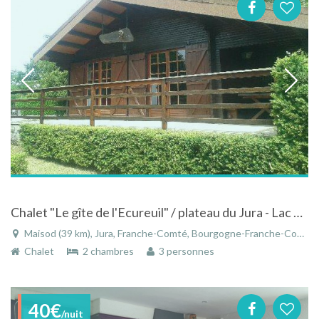
Chalet "Le gîte de l'Ecureuil" / plateau du Jura - Lac de Vouglans
Maisod (39 km), Jura, Franche-Comté, Bourgogne-Franche-Comté, France
Chalet
2 chambres
3 personnes
40€
/nuit