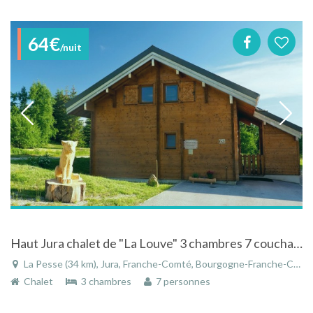
64€
/nuit
Haut Jura chalet de "La Louve" 3 chambres 7 couchages semaine ou WE CHIEN OK
La Pesse (34 km), Jura, Franche-Comté, Bourgogne-Franche-Comté, France
Chalet
3 chambres
7 personnes