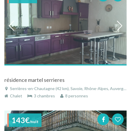
résidence martel serrieres
Serrières-en-Chautagne (42 km), Savoie, Rhône-Alpes, Auvergne-Rhône-Alpes, France
Chalet
3 chambres
8 personnes
143€
/nuit