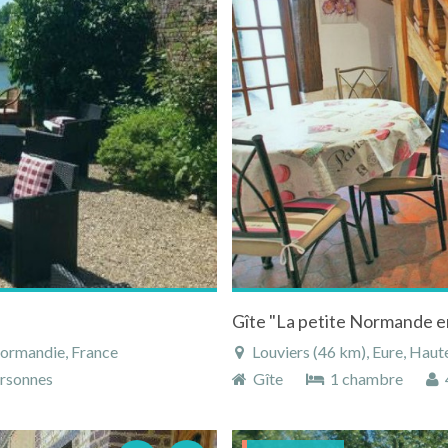
Gîte "La petite Normande en 
Normandie, France
Louviers (46 km), Eure, Hau
rsonnes
Gîte
1 chambre
4