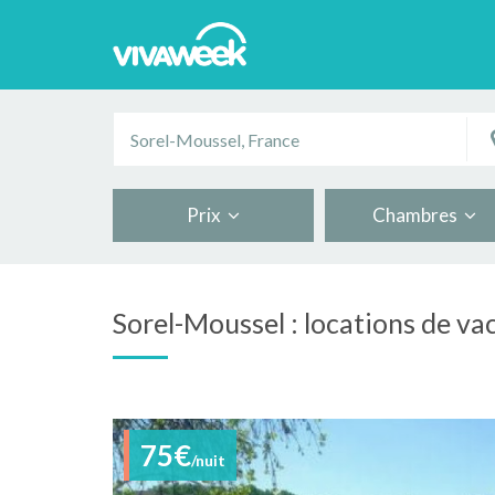
Prix
Chambres
Sorel-Moussel : locations de va
75€
/nuit