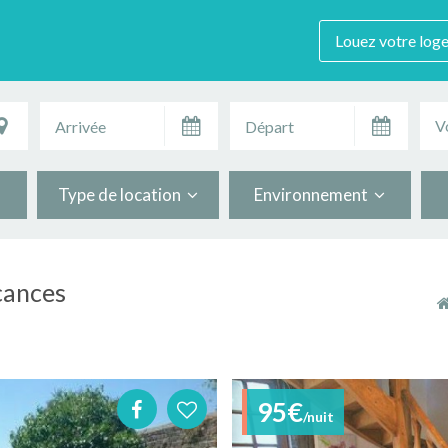
Louez votre log
V
Type de location
Environnement
cances
95€
/nuit