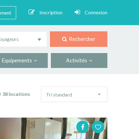
Inscription
Connexion
ement
Rechercher
oyageurs
Equipements
Activités
Ordre
38 locations
Tri standard
de
tri