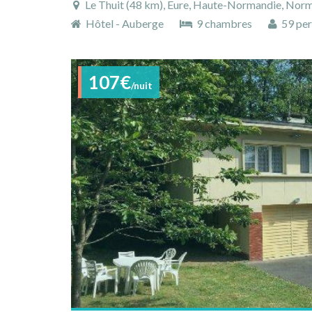
Le Thuit (48 km), Eure, Haute-Normandie, Norm
Hôtel - Auberge
9 chambres
59 per
107€
/nuit