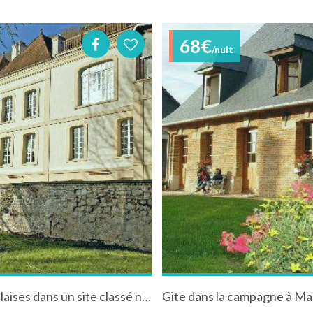
68€
/nuit
Manoir de Clairval aux Andelys au pied des falaises dans un site classé natura 2000 en bord de Seine
Gite dans la campagne à Ma