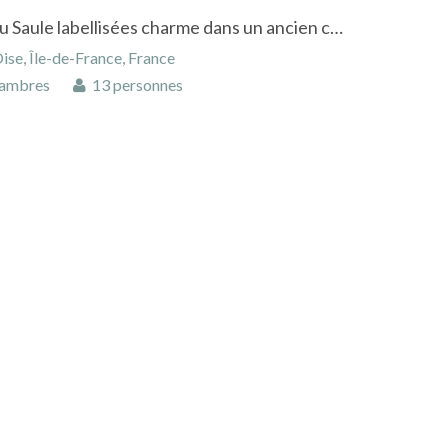
Chambres d'hôtes du Clos du Saule labellisées charme dans un ancien corps de ferme du XIX siecle
se, Île-de-France, France
ambres
13 personnes