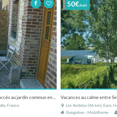
50€
/nuit
Gite à Andé près de Louviers en Normandie accès au jardin commun en bord de seine
ie, France
Les Andelys (46 km), Eure, 
Bungalow - Mobilhome