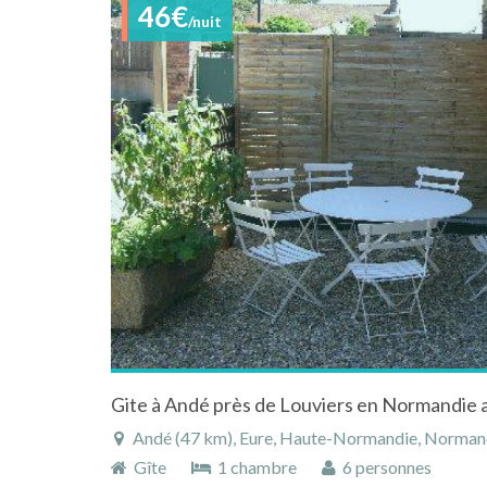
46€
/nuit
Andé (47 km), Eure, Haute-Normandie, Normand
Gîte
1 chambre
6 personnes