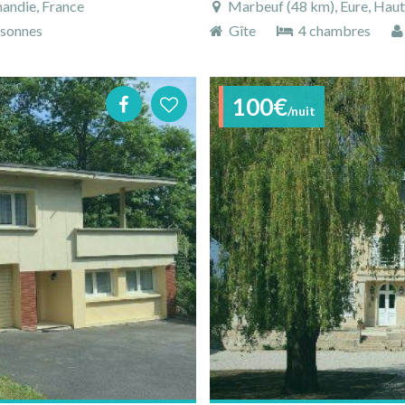
andie, France
Marbeuf (48 km), Eure, Hau
sonnes
Gîte
4 chambres
100€
/nuit