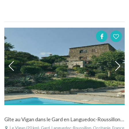
Gîte au Vigan dans le Gard en Languedoc-Roussillon avec vue panoramique sur la vallée
Le Vigan (20 km), Gard, Languedoc-Roussillon, Occitanie, France