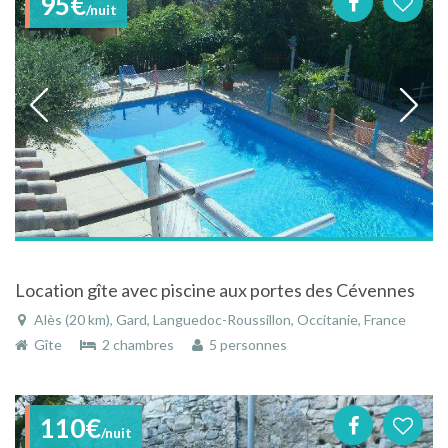
95€
/nuit
Location gîte avec piscine aux portes des Cévennes
Alès (20 km), Gard, Languedoc-Roussillon, Occitanie, France
Gîte
2 chambres
5 personnes
110€
/nuit