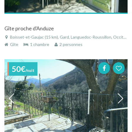
Gîte proche d'Anduze
Boisset-et-Gaujac (15 km), Gard, Languedoc-Roussillon, Occitanie, France
Gîte
1 chambre
2 personnes
50€
/nuit