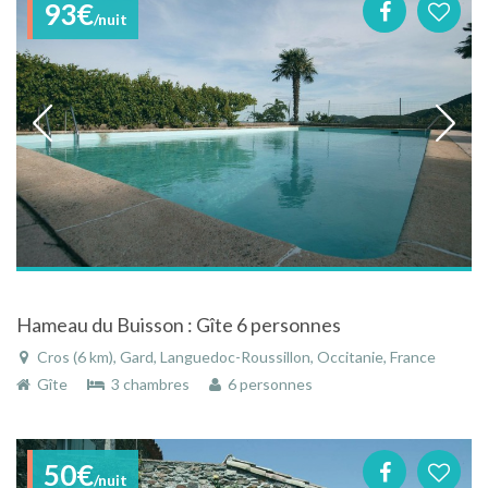
93€
/nuit
Hameau du Buisson : Gîte 6 personnes
Cros (6 km), Gard, Languedoc-Roussillon, Occitanie, France
Gîte
3 chambres
6 personnes
50€
/nuit