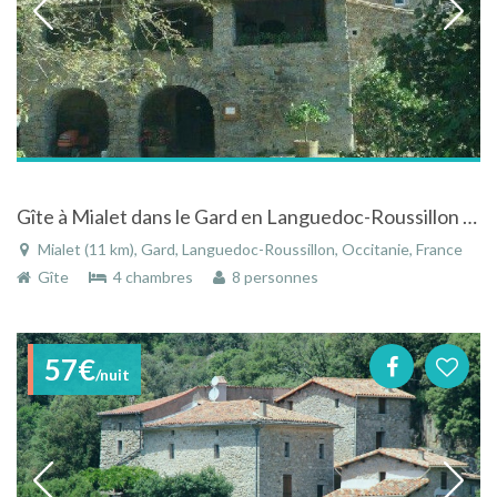
Gîte à Mialet dans le Gard en Languedoc-Roussillon dans un mas cévenol du 18ème siècle
Mialet (11 km), Gard, Languedoc-Roussillon, Occitanie, France
Gîte
4 chambres
8 personnes
57€
/nuit