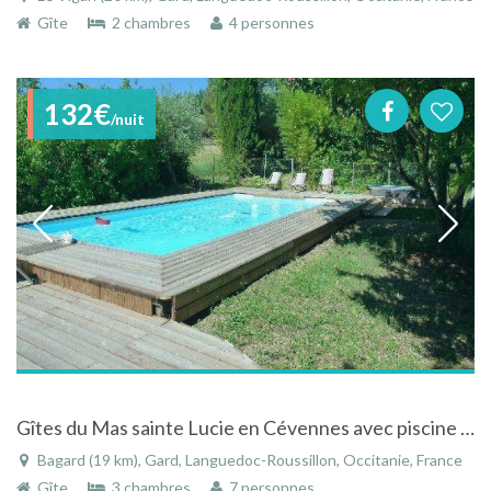
Gîte
2 chambres
4 personnes
132€
/nuit
Gîtes du Mas sainte Lucie en Cévennes avec piscine au calme entourée de vignes
Bagard (19 km), Gard, Languedoc-Roussillon, Occitanie, France
Gîte
3 chambres
7 personnes