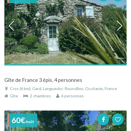
Gîte de France 3 épis, 4 personnes
Cros (6 km), Gard, Languedoc-Roussillon, Occitanie, France
Gîte
2 chambres
6 personnes
60€
/nuit