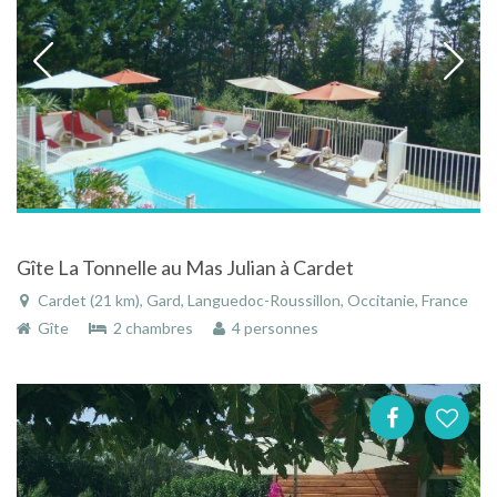
Gîte La Tonnelle au Mas Julian à Cardet
Cardet (21 km), Gard, Languedoc-Roussillon, Occitanie, France
Gîte
2 chambres
4 personnes