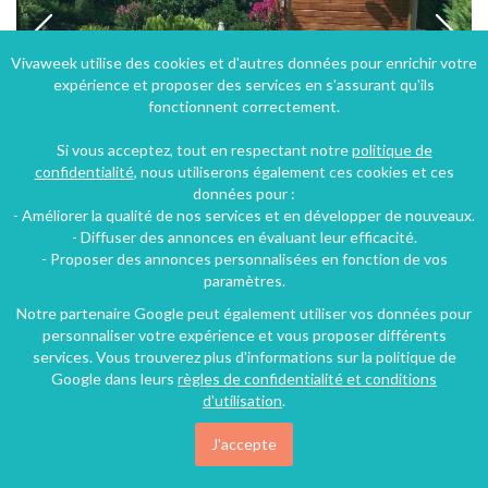
Vivaweek utilise des cookies et d'autres données pour enrichir votre
expérience et proposer des services en s'assurant qu'ils
fonctionnent correctement.
Si vous acceptez, tout en respectant notre
politique de
confidentialité
, nous utiliserons également ces cookies et ces
données pour :
- Améliorer la qualité de nos services et en développer de nouveaux.
Gîte à Quissac dans le Gard en Languedoc-Roussillon en bord de rivière avec piscine
- Diffuser des annonces en évaluant leur efficacité.
- Proposer des annonces personnalisées en fonction de vos
Quissac (22 km), Gard, Languedoc-Roussillon, Occitanie, France
paramètres.
Gîte
1 chambre
2 personnes
Notre partenaire Google peut également utiliser vos données pour
personnaliser votre expérience et vous proposer différents
services. Vous trouverez plus d'informations sur la politique de
Google dans leurs
règles de confidentialité et conditions
d'utilisation
.
J'accepte