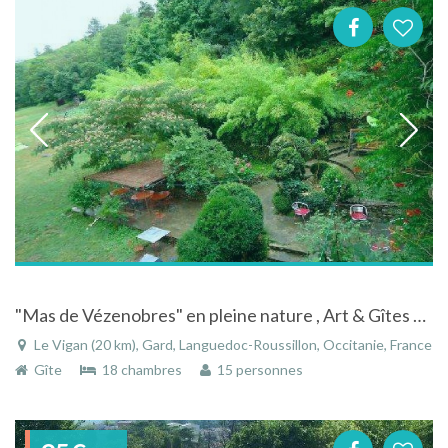
"Mas de Vézenobres" en pleine nature , Art & Gîtes en Cévennes
Le Vigan (20 km), Gard, Languedoc-Roussillon, Occitanie, France
Gîte
18 chambres
15 personnes