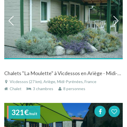
Chalets "La Moulette" à Vicdessos en Ariège - Midi-Pyrénées dans parc arboré
Vicdessos (27 km), Ariège, Midi-Pyrénées, France
Chalet
3 chambres
8 personnes
321€
/nuit