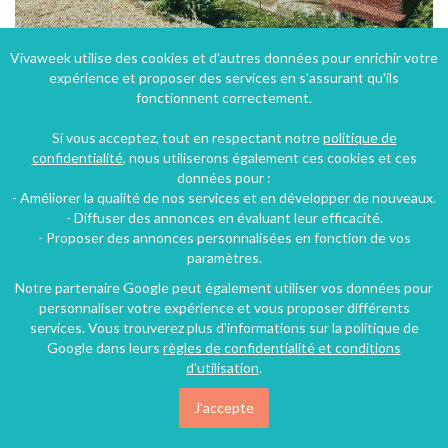
Vivaweek utilise des cookies et d'autres données pour enrichir votre
expérience et proposer des services en s'assurant qu'ils
Gîte l'Oustal de Janou près de Foix en Ariège région Midi-Pyrénées près de l'Andorre et Espagne
fonctionnent correctement.
Capoulet-et-Junac (32 km), Ariège, Midi-Pyrénées, France
Si vous acceptez, tout en respectant notre
politique de
Gîte
2 chambres
4 personnes
confidentialité
, nous utiliserons également ces cookies et ces
données pour :
- Améliorer la qualité de nos services et en développer de nouveaux.
53€
- Diffuser des annonces en évaluant leur efficacité.
/nuit
- Proposer des annonces personnalisées en fonction de vos
paramètres.
Notre partenaire Google peut également utiliser vos données pour
personnaliser votre expérience et vous proposer différents
services. Vous trouverez plus d'informations sur la politique de
Google dans leurs
règles de confidentialité et conditions
d'utilisation
.
J'accepte