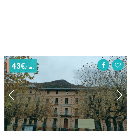
43€
/nuit