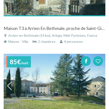
Maison T3 à Arrien En Bethmale, proche de Saint-Girons dans les Pyrénées ariégeoises
Arrien-en-Bethmale (14 km), Ariège, Midi-Pyrénées, France
Maison - Villa
2 chambres
4 personnes
85€
/nuit