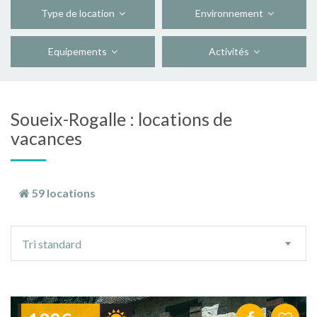
Type de location
Environnement
Equipements
Activités
Soueix-Rogalle : locations de
vacances
59 locations
Ordre
Tri standard
de
tri