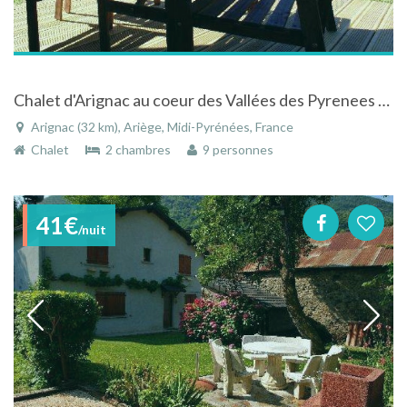
Chalet d'Arignac au coeur des Vallées des Pyrenees Ariegeoises
Arignac (32 km), Ariège, Midi-Pyrénées, France
Chalet
2 chambres
9 personnes
41€
/nuit