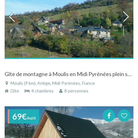
Gîte de montagne à Moulis en Midi Pyrénées plein sud vue sur les montagnes calme sérenité espace
Moulis (9 km), Ariège, Midi-Pyrénées, France
Gîte
4 chambres
8 personnes
69€
/nuit