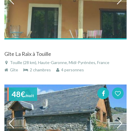
Gîte La Raïx à Touille
Touille (28 km), Haute-Garonne, Midi-Pyrénées, France
Gîte
2 chambres
4 personnes
48€
/nuit