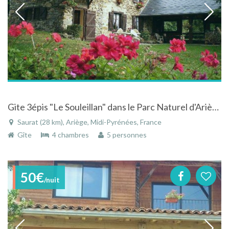
Gite 3épis "Le Souleillan" dans le Parc Naturel d'Ariège, vue panoramique., balade au départ du gite.
Saurat (28 km), Ariège, Midi-Pyrénées, France
Gîte
4 chambres
5 personnes
50€
/nuit