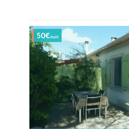
50€
/nuit