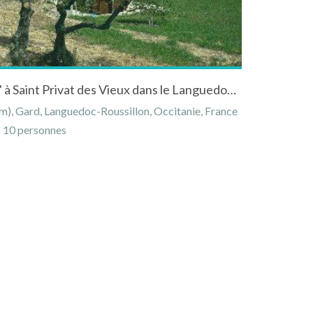
Gite Le " Mazet des cigales " à Saint Privat des Vieux dans le Languedoc Roussillon avec piscine
m), Gard, Languedoc-Roussillon, Occitanie, France
10 personnes