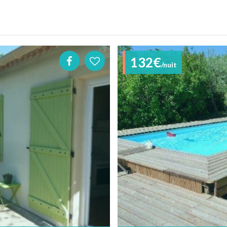
132€
/nuit