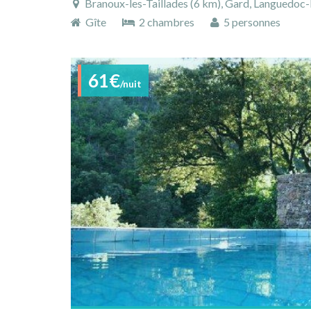
Branoux-les-Taillades (6 km), Gard, Languedoc-R
Gîte
2 chambres
5 personnes
61€
/nuit