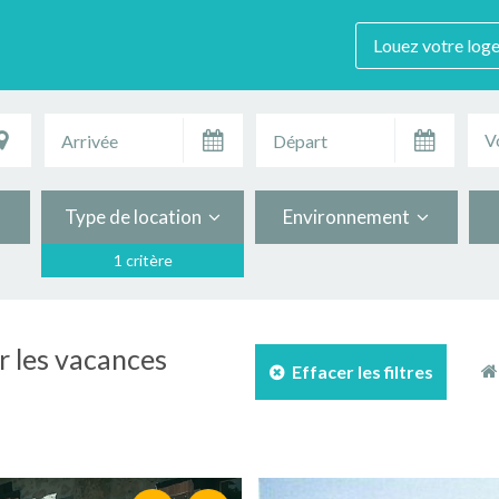
Louez votre log
V
Type de location
Environnement
1 critère
ur les vacances
Effacer les filtres