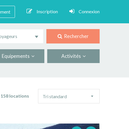
Inscription
Connexion
ement
Rechercher
oyageurs
Equipements
Activités
Ordre
158 locations
Tri standard
de
tri