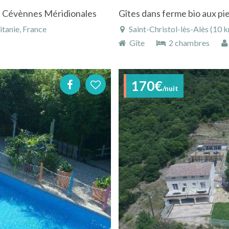
en Cévènnes Méridionales
Gîtes dans ferme bio aux pi
tanie, France
Saint-Christol-lès-Alès (10 
Gîte
2 chambres
170€
/nuit