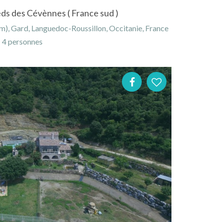
eds des Cévènnes ( France sud )
km), Gard, Languedoc-Roussillon, Occitanie, France
4 personnes