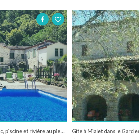
Chateau du Fraissinet - six jolis gites avec parc, piscine et rivière au pied des Cévennes