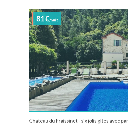
81€
/nuit