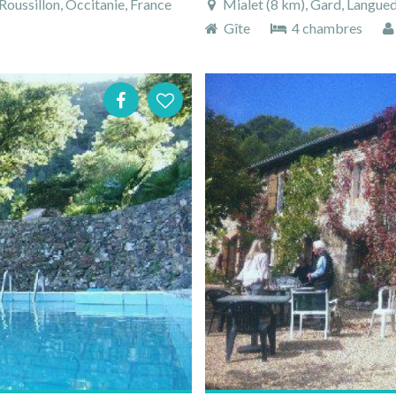
oussillon, Occitanie, France
Mialet (8 km), Gard, Langued
Gîte
4 chambres