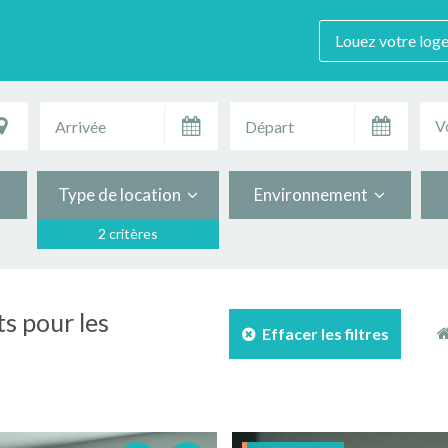
Louez votre log
V
Type de location
Environnement
2 critères
s pour les
Effacer les filtres