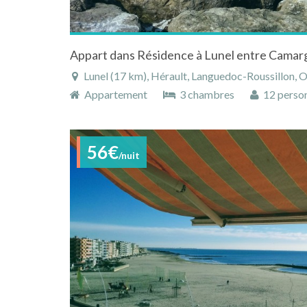
Lunel (17 km), Hérault, Languedoc-Roussillon, O
Appartement
3 chambres
12 perso
56€
/nuit