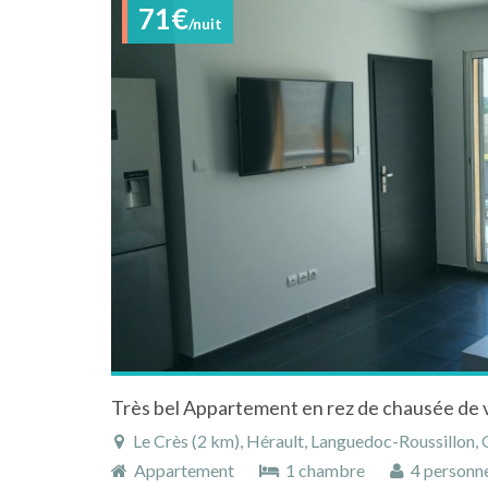
71€
/nuit
Le Crès (2 km), Hérault, Languedoc-Roussillon, 
Appartement
1 chambre
4 personn