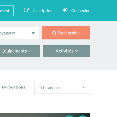
Inscription
Connexion
ement
Rechercher
oyageurs
Equipements
Activités
Ordre
84 locations
Tri standard
de
tri