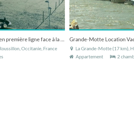
Centre-ville Palavas, F2 magnifique vue mer en première ligne face à la plage
oussillon, Occitanie, France
La Grande-Motte (17 km), Hé
es
Appartement
2 chamb