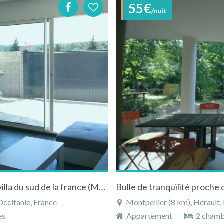
55€
/nuit
Très bel Appartement en rez de chausée de villa du sud de la france (Montpellier)
Bulle de tranquilité proche de
Occitanie, France
Montpellier (8 km), Hérault,
es
Appartement
2 chamb