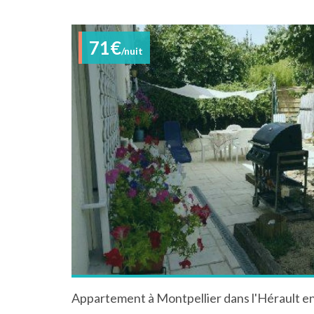
71€
/nuit