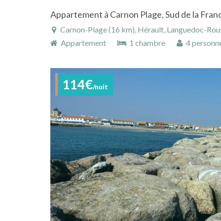
Carnon-Plage (16 km), Hérault, Languedoc-Rouss
Appartement
1 chambre
4 personn
114€
/nuit