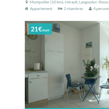
Montpellier (10 km), Hérault, Languedoc-Roussil
Appartement
2 chambres
4 person
21€
/nuit