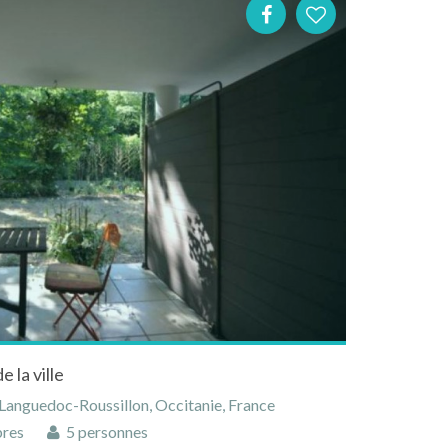
 la ville
 Languedoc-Roussillon, Occitanie, France
res
5 personnes