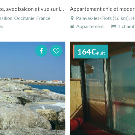
Appartement à Carnon Plage, Sud de la France, avec balcon et vue sur la mer
illon, Occitanie, France
Palavas-les-Flots (16 km), H
es
Appartement
1 cham
164€
/nuit