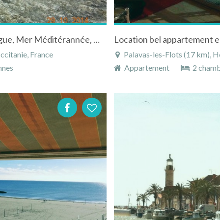
Appart dans Résidence à Lunel entre Camargue, Mer Méditérannée, Montagne, Espagn
Location bel appartement e
ccitanie, France
Palavas-les-Flots (17 km), H
nnes
Appartement
2 chamb