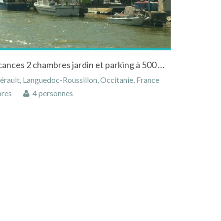
Grande-Motte Location Vacances 2 chambres jardin et parking à 500 m de la plage
rault, Languedoc-Roussillon, Occitanie, France
res
4 personnes