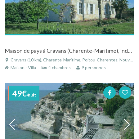
Maison de pays à Cravans (Charente-Maritime), indépendante et entre Saintes et Royan
Cravans (10 km), Charente-Maritime, Poitou-Charentes, Nouvelle-Aquitaine, France
Maison - Villa
4 chambres
9 personnes
49€
/nuit