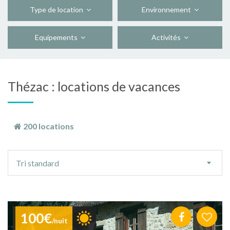
Type de location
Environnement
Equipements
Activités
Thézac : locations de vacances
200 locations
Ordre
Tri standard
de
tri
100€
/nuit