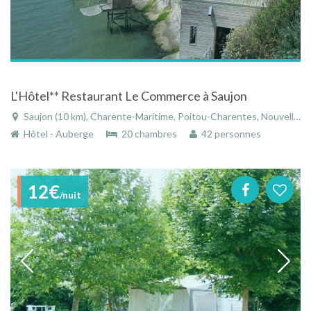
L'Hôtel** Restaurant Le Commerce à Saujon
Saujon (10 km), Charente-Maritime, Poitou-Charentes, Nouvelle-Aquitaine, France
Hôtel - Auberge
20 chambres
42 personnes
12€
/nuit