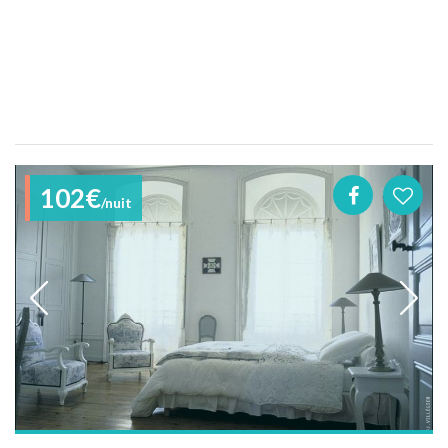
102€
/nuit