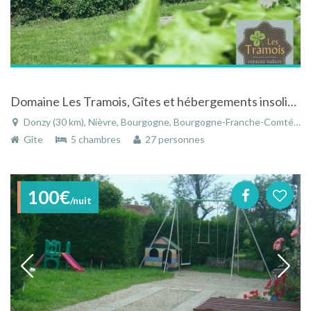
Domaine Les Tramois, Gîtes et hébergements insolites
Donzy (30 km), Nièvre, Bourgogne, Bourgogne-Franche-Comté, France
Gîte
5 chambres
27 personnes
100€
/nuit