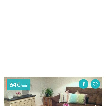
64€
/nuit