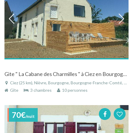
Gite " La Cabane des Charmilles " à Ciez en Bourgogne avec vue sur la campagne
Ciez (25 km), Nièvre, Bourgogne, Bourgogne-Franche-Comté, France
Gîte
3 chambres
10 personnes
70€
/nuit