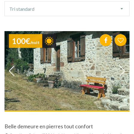
Ordre
Tri standard
de
tri
100€
/nuit
Belle demeure en pierres tout confort