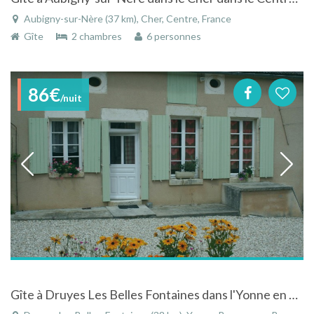
Aubigny-sur-Nère (37 km), Cher, Centre, France
Gîte
2 chambres
6 personnes
86€
/nuit
Gîte à Druyes Les Belles Fontaines dans l'Yonne en Bourgogne au domaine du Bouloy