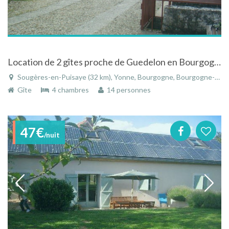
Location de 2 gîtes proche de Guedelon en Bourgogne
Sougères-en-Puisaye (32 km), Yonne, Bourgogne, Bourgogne-Franche-Comté, France
Gîte
4 chambres
14 personnes
47€
/nuit