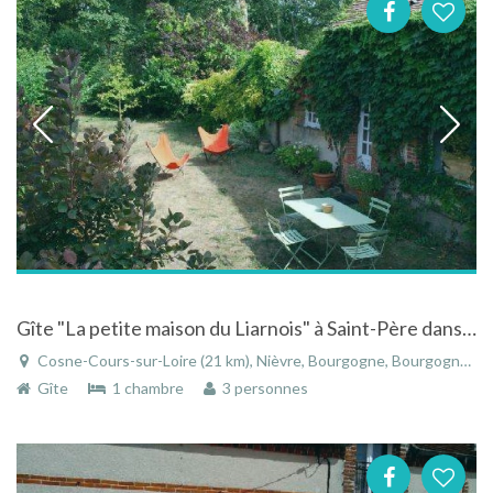
Gîte "La petite maison du Liarnois" à Saint-Père dans la Nièvre en Bourgogne
Cosne-Cours-sur-Loire (21 km), Nièvre, Bourgogne, Bourgogne-Franche-Comté, France
Gîte
1 chambre
3 personnes