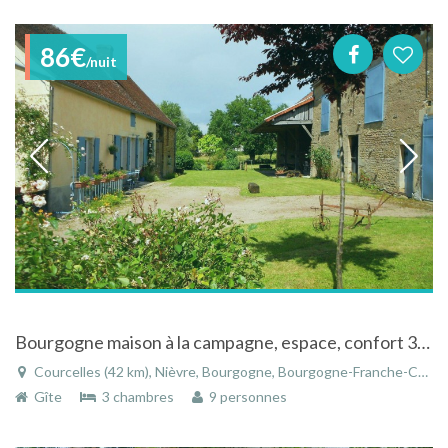
86€
/nuit
Bourgogne maison à la campagne, espace, confort 3ch 3sdb et calme, terrain clos
Courcelles (42 km), Nièvre, Bourgogne, Bourgogne-Franche-Comté, France
Gîte
3 chambres
9 personnes