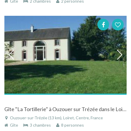
Gîte
2 chambres
2 personnes
Gîte "La Tortillerie" à Ouzouer sur Trézée dans le Loiret dans le Centre
Ouzouer-sur-Trézée (13 km), Loiret, Centre, France
Gîte
3 chambres
8 personnes