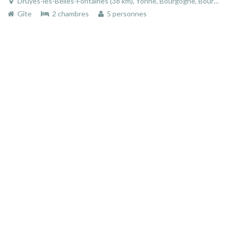
Druyes-les-Belles-Fontaines (38 km), Yonne, Bourgogne, Bourgogne-Franche-Comté, France
Gîte
2 chambres
5 personnes