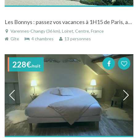
Les Bonnys : passez vos vacances à 1H15 de Paris, activités et détente assurées
Varennes-Changy (36 km), Loiret, Centre, France
Gîte
4 chambres
13 personnes
228€
/nuit