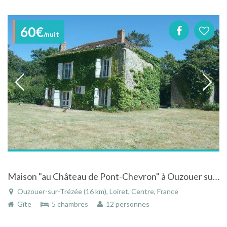
60€
/nuit
Maison "au Château de Pont-Chevron" à Ouzouer sur Trézée - Loiret - Centre dans le parc du château
Ouzouer-sur-Trézée (16 km), Loiret, Centre, France
Gîte
5 chambres
12 personnes