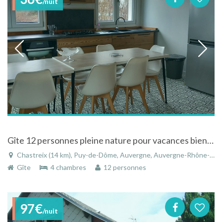
/nuit
Gîte 12 personnes pleine nature pour vacances bien être et multiactivités
Chastreix (14 km), Puy-de-Dôme, Auvergne, Auvergne-Rhône-Alpes, France
Gîte
4 chambres
12 personnes
97€
/nuit