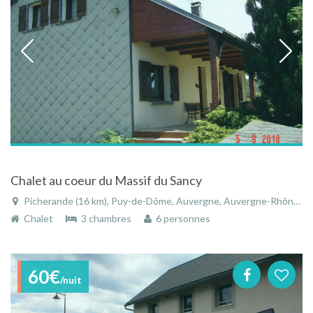
Chalet au coeur du Massif du Sancy
Picherande (16 km), Puy-de-Dôme, Auvergne, Auvergne-Rhône-Alpes, France
Chalet
3 chambres
6 personnes
60€
/nuit