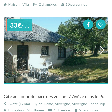
Maison - Villa
2 chambres
10 personnes
33€
/nuit
Gite au coeur du parc des volcans à Avèze dans le Puy-de-Dôme en Auvergne
Avèze (12 km), Puy-de-Dôme, Auvergne, Auvergne-Rhône-Alpes, France
Bungalow - Mobilhome
1 chambre
5 personnes