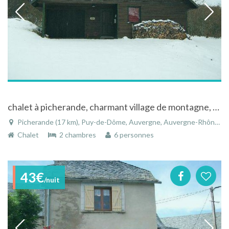
chalet à picherande, charmant village de montagne, au coeur du massif du sancy
Picherande (17 km), Puy-de-Dôme, Auvergne, Auvergne-Rhône-Alpes, France
Chalet
2 chambres
6 personnes
43€
/nuit