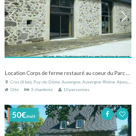
Location Corps de ferme restauré au coeur du Parc des Volcans d'Auvergne
Cros (4 km), Puy-de-Dôme, Auvergne, Auvergne-Rhône-Alpes, France
Gîte
3 chambres
10 personnes
50€
/nuit