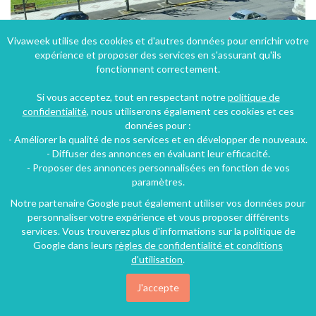
Vivaweek utilise des cookies et d'autres données pour enrichir votre
expérience et proposer des services en s'assurant qu'ils
Grand logement 128 m², plein centre rénové en 2020
fonctionnent correctement.
La Bourboule (17 km), Puy-de-Dôme, Auvergne, Auvergne-Rhône-Alpes, France
Si vous acceptez, tout en respectant notre
politique de
Appartement
3 chambres
8 personnes
confidentialité
, nous utiliserons également ces cookies et ces
données pour :
- Améliorer la qualité de nos services et en développer de nouveaux.
400€
- Diffuser des annonces en évaluant leur efficacité.
/nuit
- Proposer des annonces personnalisées en fonction de vos
paramètres.
Notre partenaire Google peut également utiliser vos données pour
personnaliser votre expérience et vous proposer différents
services. Vous trouverez plus d'informations sur la politique de
Google dans leurs
règles de confidentialité et conditions
d'utilisation
.
J'accepte