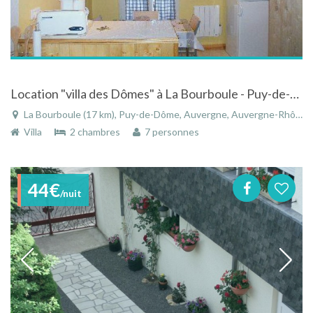
Location "villa des Dômes" à La Bourboule - Puy-de-Dôme - Auvergne
La Bourboule (17 km), Puy-de-Dôme, Auvergne, Auvergne-Rhône-Alpes, France
Villa
2 chambres
7 personnes
44€
/nuit