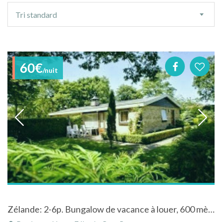
Ordre
Tri standard
de
tri
60€
/nuit
Zélande: 2-6p. Bungalow de vacance à louer, 600 mètre: les plages et la mer