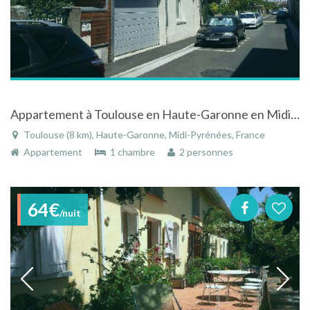
Appartement à Toulouse en Haute-Garonne en Midi-Pyrénées au calme
Toulouse (8 km), Haute-Garonne, Midi-Pyrénées, France
Appartement
1 chambre
2 personnes
64€
/nuit