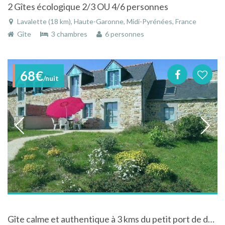
2 Gîtes écologique 2/3 OU 4/6 personnes
Lavalette (18 km), Haute-Garonne, Midi-Pyrénées, France
Gîte
3 chambres
6 personnes
68€
/nuit
Gîte calme et authentique à 3 kms du petit port de dahouët et de la station balnéaire du val-andré