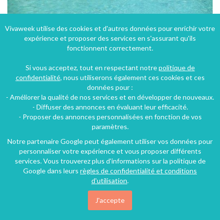
Vivaweek utilise des cookies et d'autres données pour enrichir votre
expérience et proposer des services en s'assurant qu'ils
Gite de groupe Lieu-dit Le Moulin de Sénil à Garrigues Corps de ferme rénovée de 300 m3
fonctionnent correctement.
Garrigues (28 km), Tarn, Midi-Pyrénées, France
Si vous acceptez, tout en respectant notre
politique de
Gîte
7 chambres
28 personnes
confidentialité
, nous utiliserons également ces cookies et ces
données pour :
- Améliorer la qualité de nos services et en développer de nouveaux.
- Diffuser des annonces en évaluant leur efficacité.
- Proposer des annonces personnalisées en fonction de vos
paramètres.
Notre partenaire Google peut également utiliser vos données pour
personnaliser votre expérience et vous proposer différents
services. Vous trouverez plus d'informations sur la politique de
Google dans leurs
règles de confidentialité et conditions
d'utilisation
.
J'accepte