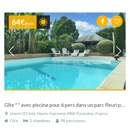
64€
/nuit
Gîte * * avec piscine pour 6 pers dans un parc fleuri près de Toulouse - Lherm
Lherm (21 km), Haute-Garonne, Midi-Pyrénées, France
Gîte
2 chambres
98 personnes