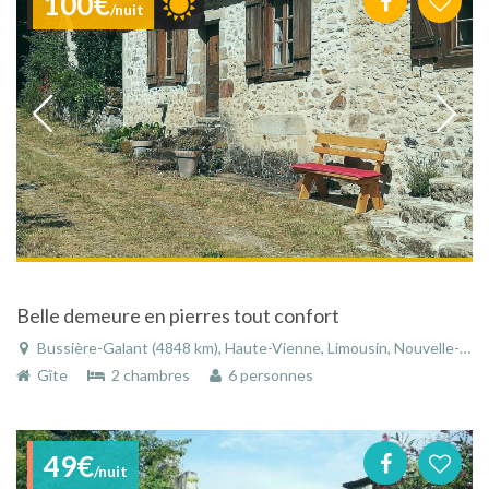
100€
/nuit
Belle demeure en pierres tout confort
Bussière-Galant (4848 km), Haute-Vienne, Limousin, Nouvelle-Aquitaine, France
Gîte
2 chambres
6 personnes
49€
/nuit