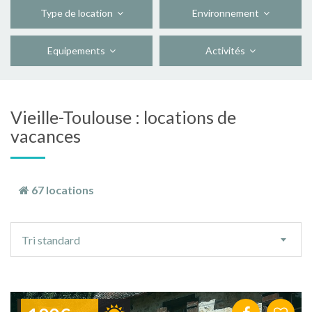
Type de location
Environnement
Equipements
Activités
Vieille-Toulouse : locations de
vacances
67 locations
Ordre
Tri standard
de
tri