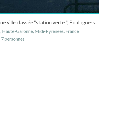
Gîte "L'arbizon " situé dans une ville classée "station verte ", Boulogne-sur-Gesse, Haute-Garonne
, Haute-Garonne, Midi-Pyrénées, France
7 personnes