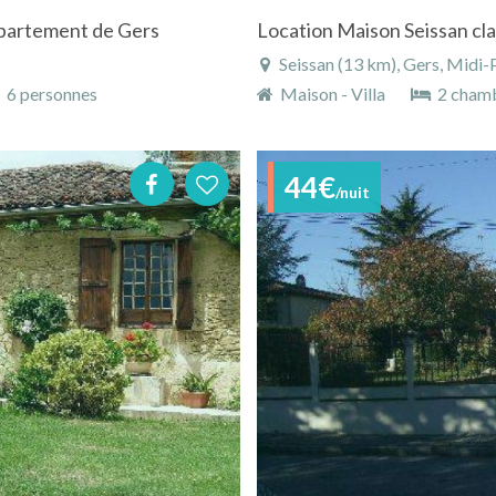
département de Gers
Location Maison Seissan cla
Seissan (13 km), Gers, Midi-
6 personnes
Maison - Villa
2 cham
44€
/nuit