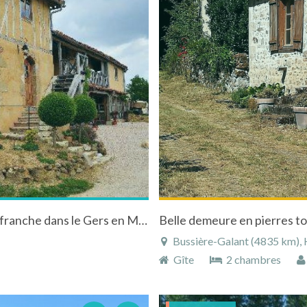
Gîte de charme en campagne gersoise à Villefranche dans le Gers en Midi-Pyrénées
Belle demeure en pierres to
Bussière-Galant (4835 km), H
Gîte
2 chambres