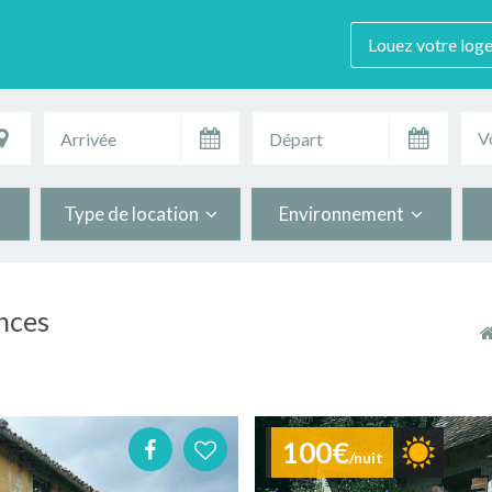
Louez votre log
V
Type de location
Environnement
ances
100€
/nuit