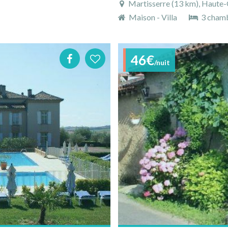
Martisserre (13 km), Haute-
Maison - Villa
3 cham
46€
/nuit