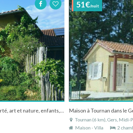
51€
/nuit
Ensarnaut: éco-gîte sur 65 ha, poneys en liberté, art et nature, enfants, calme absolu, randonnée, reconnexion à la nature,
Maison à Tournan dans le G
Tournan (6 km), Gers, Midi-P
Maison - Villa
2 cham