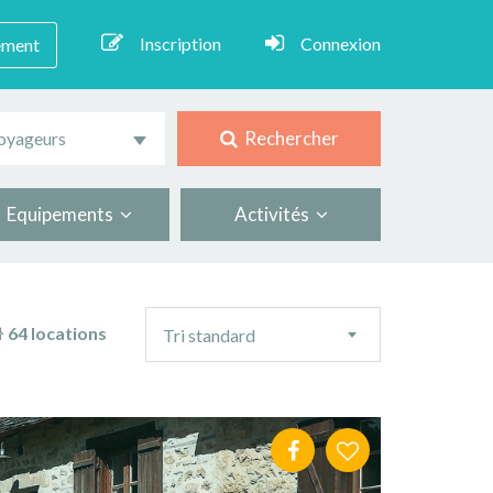
Inscription
Connexion
ement
Rechercher
oyageurs
Equipements
Activités
Ordre
64 locations
Tri standard
de
tri