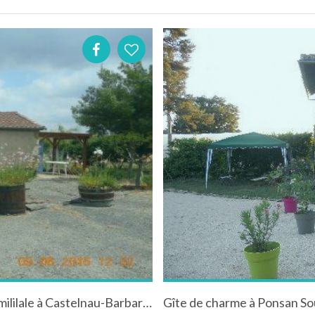
Gite rural sur une exploitation maraîchère famililale à Castelnau-Barbarens dans le Gers
Gîte de charme à Ponsan So