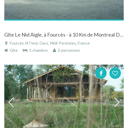
Gîte Le Nid Aigle, à Fourcès - à 10 Km de Montreal Du Gers
Fourcès (47 km), Gers, Midi-Pyrénées, France
Gîte
1 chambre
2 personnes