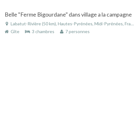
Belle "Ferme Bigourdane" dans village a la campagne
Labatut-Rivière (50 km), Hautes-Pyrénées, Midi-Pyrénées, France
Gîte
3 chambres
7 personnes