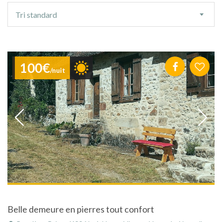
Ordre
Tri standard
de
tri
100€
/nuit
Belle demeure en pierres tout confort