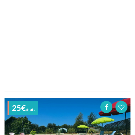
25€
/nuit