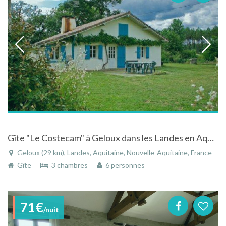
Gîte "Le Costecam" à Geloux dans les Landes en Aquitaine
Geloux (29 km), Landes, Aquitaine, Nouvelle-Aquitaine, France
Gîte
3 chambres
6 personnes
71€
/nuit