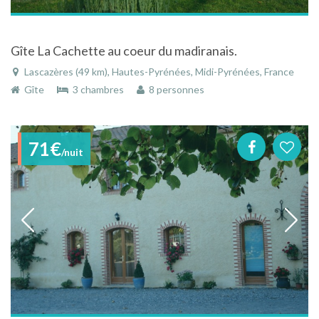
Gîte La Cachette au coeur du madiranais.
Lascazères (49 km), Hautes-Pyrénées, Midi-Pyrénées, France
Gîte
3 chambres
8 personnes
71€
/nuit