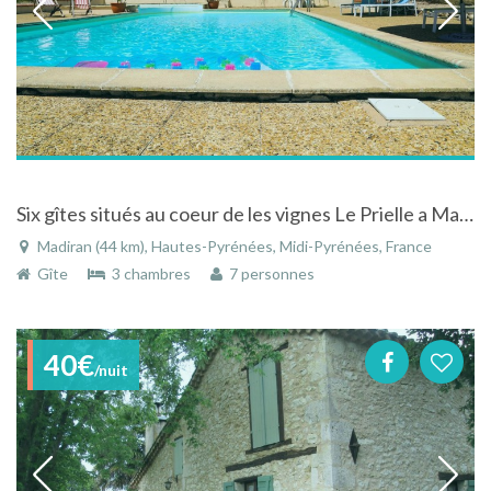
Six gîtes situés au coeur de les vignes Le Prielle a Madiran
Madiran (44 km), Hautes-Pyrénées, Midi-Pyrénées, France
Gîte
3 chambres
7 personnes
40€
/nuit