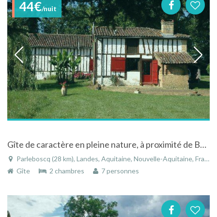
44€
/nuit
Gîte de caractère en pleine nature, à proximité de Barbotan les thermes
Parleboscq (28 km), Landes, Aquitaine, Nouvelle-Aquitaine, France
Gîte
2 chambres
7 personnes