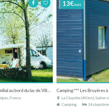
13€
/nuit
Location de Mobil-home dans un camping familial au bord du lac de Villerest en Rhônes-Alpes
Camping *** Les Bruyères à
Alpes, France
La Clayette (40 km), Saône-et
Camping
14 chambre