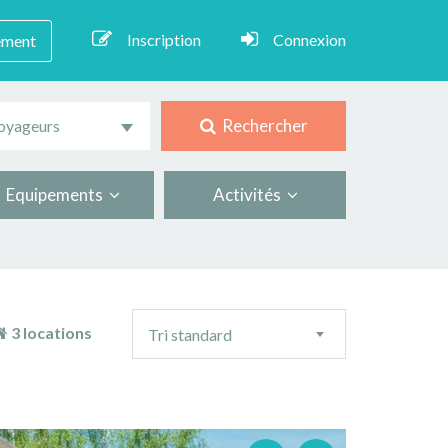
Inscription
Connexion
ement
Rechercher
oyageurs
Equipements
Activités
Ordre
3 locations
Tri standard
de
tri