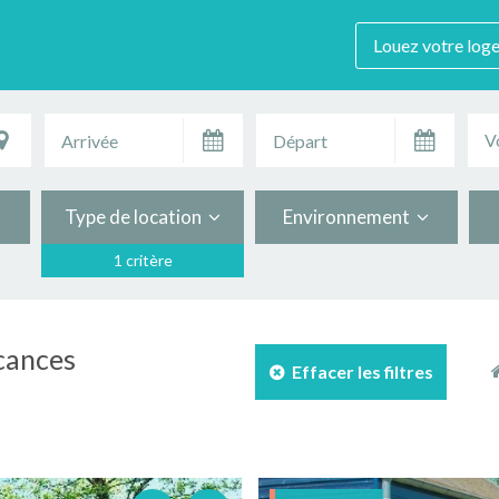
Louez votre log
V
Type de location
Environnement
1 critère
acances
Effacer les filtres