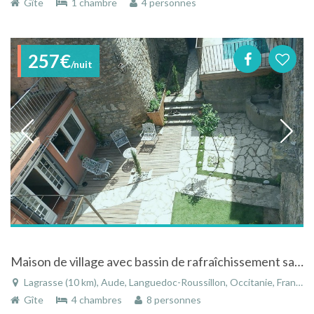
Gîte
1 chambre
4 personnes
257€
/nuit
Maison de village avec bassin de rafraîchissement sauna jardin en centre ville
Lagrasse (10 km), Aude, Languedoc-Roussillon, Occitanie, France
Gîte
4 chambres
8 personnes