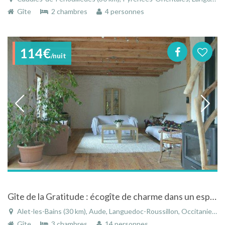
Gîte
2 chambres
4 personnes
114€
/nuit
Gîte de la Gratitude : écogîte de charme dans un espace préservé à Alet Les Bains
Alet-les-Bains (30 km), Aude, Languedoc-Roussillon, Occitanie, France
Gîte
3 chambres
14 personnes