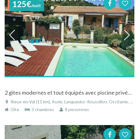
125€
/nuit
2 gites modernes et tout équipés avec piscine privée dans les Corbières
Rieux-en-Val (11 km), Aude, Languedoc-Roussillon, Occitanie, France
Gîte
3 chambres
8 personnes