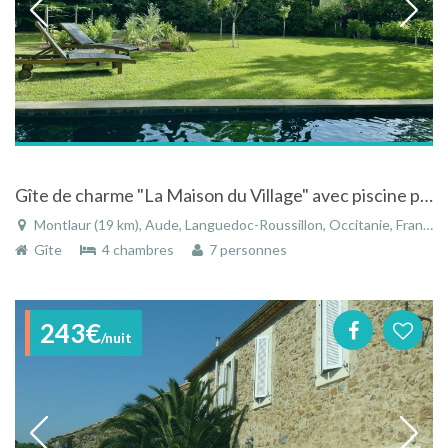
Gîte de charme "La Maison du Village" avec piscine privée au coeur du Pays Cathare à Montlaur
Montlaur (19 km), Aude, Languedoc-Roussillon, Occitanie, France
Gîte
4 chambres
7 personnes
243€
/nuit