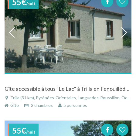
55€
/nuit
Gîte accessible à tous "Le Lac" à Trilla en Fenouillèdes, le Sud-Cathare (66)
Trilla (31 km), Pyrénées-Orientales, Languedoc-Roussillon, Occitanie, France
Gîte
2 chambres
5 personnes
55€
/nuit