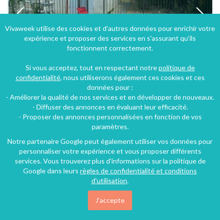
Vivaweek utilise des cookies et d'autres données pour enrichir votre
expérience et proposer des services en s'assurant qu'ils
fonctionnent correctement.
Si vous acceptez, tout en respectant notre
politique de
confidentialité
, nous utiliserons également ces cookies et ces
données pour :
- Améliorer la qualité de nos services et en développer de nouveaux.
Gîte de charme de 6 à 8 personnes à Carcassonne dans le Languedoc-Roussillon
- Diffuser des annonces en évaluant leur efficacité.
- Proposer des annonces personnalisées en fonction de vos
Carcassonne (32 km), Aude, Languedoc-Roussillon, Occitanie, France
paramètres.
Gîte
3 chambres
8 personnes
Notre partenaire Google peut également utiliser vos données pour
personnaliser votre expérience et vous proposer différents
services. Vous trouverez plus d'informations sur la politique de
Google dans leurs
règles de confidentialité et conditions
d'utilisation
.
J'accepte