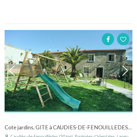
Cote jardins, GITE à CAUDIES-DE-FENOUILLEDES - Pyrénées-Orientales
Caudiès-de-Fenouillèdes (30 km), Pyrénées-Orientales, Languedoc-Roussillon, Occitanie, France