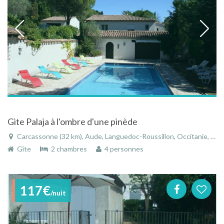
Gite Palaja à l'ombre d'une pinède
Carcassonne (32 km), Aude, Languedoc-Roussillon, Occitanie, France
Gîte
2 chambres
4 personnes
117€
/nuit