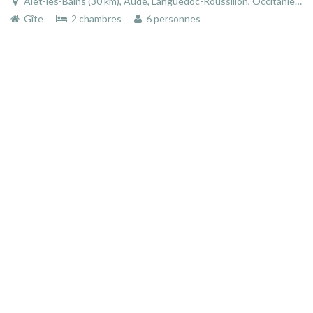
Alet-les-Bains (30 km), Aude, Languedoc-Roussillon, Occitanie, France
Gîte
2 chambres
6 personnes