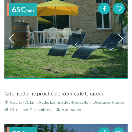
65€
/nuit
Gite moderne proche de Rennes le Chateau
Couiza (31 km), Aude, Languedoc-Roussillon, Occitanie, France
Gîte
2 chambres
6 personnes