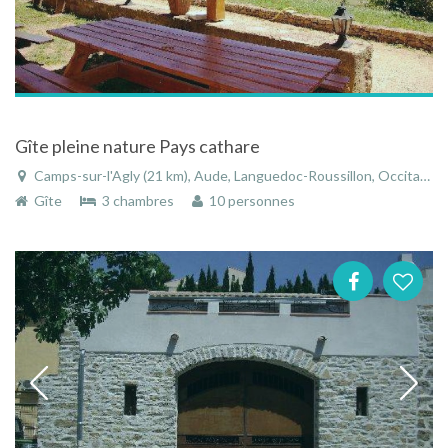
Gîte pleine nature Pays cathare
Camps-sur-l'Agly (21 km), Aude, Languedoc-Roussillon, Occitanie, France
Gîte
3 chambres
10 personnes