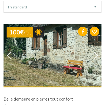
Ordre
Tri standard
de
tri
100€
/nuit
Belle demeure en pierres tout confort