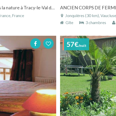
Beau gîte de 6 personnes situé au calme dans la nature à Tracy-le-Val dans l'Oise en Picardie
France, France
Jonquières (30 km), Vaucluse
Gîte
3 chambres
57€
/nuit