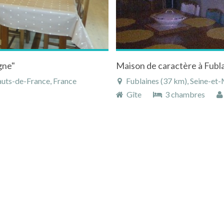
gne"
Maison de caractère à Fubl
auts-de-France, France
Fublaines (37 km), Seine-et-
Gîte
3 chambres