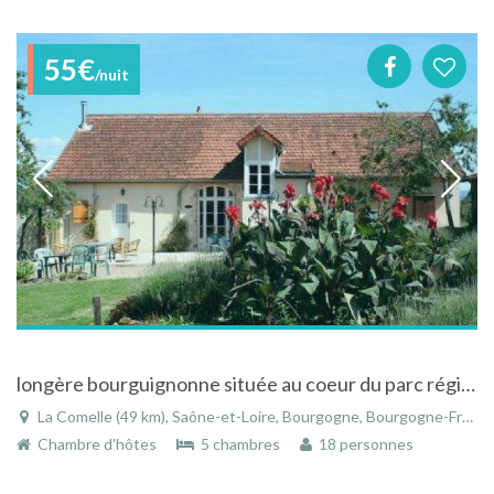
55€
/nuit
longère bourguignonne située au coeur du parc régional du morvan
La Comelle (49 km), Saône-et-Loire, Bourgogne, Bourgogne-Franche-Comté, France
Chambre d'hôtes
5 chambres
18 personnes