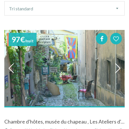
Ordre
Tri standard
de
tri
97€
/nuit
Chambre d'hôtes, musée du chapeau , Les Ateliers d'Art, chapeaux et sculpture