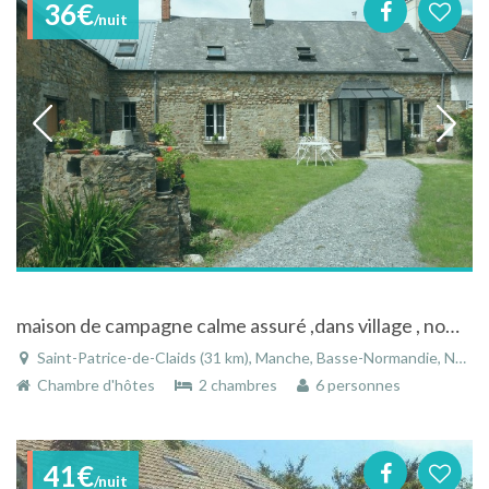
36€
/nuit
maison de campagne calme assuré ,dans village , nombreux sites touristiques
Saint-Patrice-de-Claids (31 km), Manche, Basse-Normandie, Normandie, France
Chambre d'hôtes
2 chambres
6 personnes
41€
/nuit