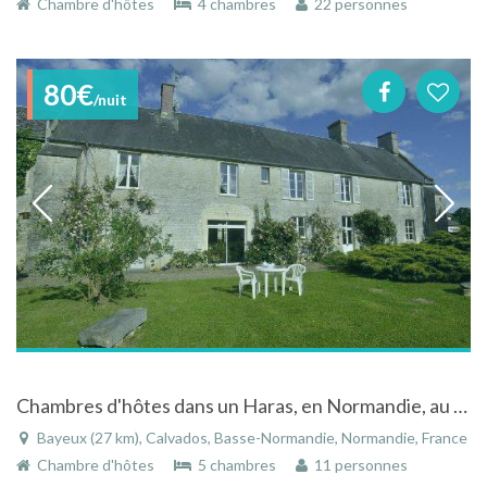
Chambre d'hôtes
4 chambres
22 personnes
80€
/nuit
Chambres d'hôtes dans un Haras, en Normandie, au calme, proche de Bayeux , des plages du Débarquement, du Monst Saint Michel,
Bayeux (27 km), Calvados, Basse-Normandie, Normandie, France
Chambre d'hôtes
5 chambres
11 personnes