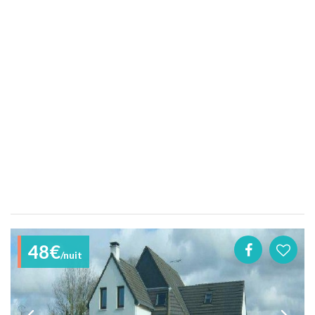
48€
/nuit