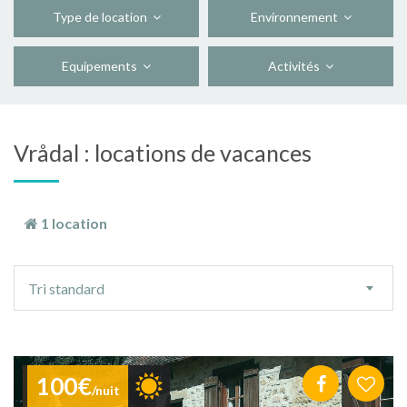
Type de location
Environnement
Equipements
Activités
Vrådal : locations de vacances
1 location
Ordre
Tri standard
de
tri
100€
/nuit