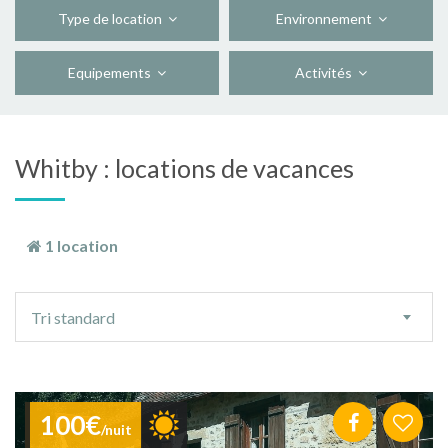
Type de location
Environnement
Equipements
Activités
Whitby : locations de vacances
1 location
Ordre
Tri standard
de
tri
100€
/nuit