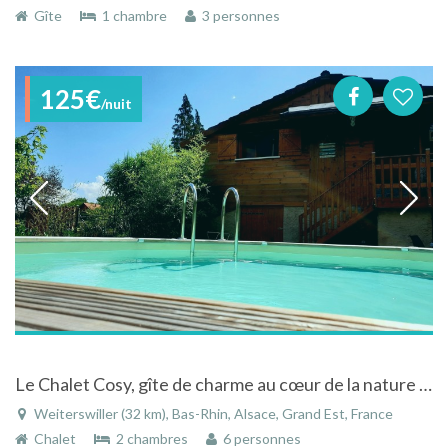
Gîte
1 chambre
3 personnes
125€
/nuit
Le Chalet Cosy, gîte de charme au cœur de la nature Alsacienne
Weiterswiller (32 km), Bas-Rhin, Alsace, Grand Est, France
Chalet
2 chambres
6 personnes