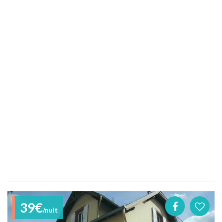
39€
/nuit