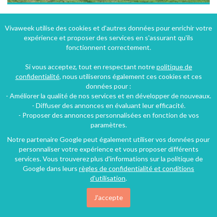
Gîte à Dédeling en Moselle en Lorraine dans le hameau de Chateau-voué
Vivaweek utilise des cookies et d'autres données pour enrichir votre
expérience et proposer des services en s'assurant qu'ils
Château-Voué (44 km), Moselle, Lorraine, Grand Est, France
fonctionnent correctement.
Gîte
2 chambres
5 personnes
Si vous acceptez, tout en respectant notre
politique de
confidentialité
, nous utiliserons également ces cookies et ces
données pour :
34€
- Améliorer la qualité de nos services et en développer de nouveaux.
/nuit
- Diffuser des annonces en évaluant leur efficacité.
- Proposer des annonces personnalisées en fonction de vos
paramètres.
Notre partenaire Google peut également utiliser vos données pour
personnaliser votre expérience et vous proposer différents
services. Vous trouverez plus d'informations sur la politique de
Google dans leurs
règles de confidentialité et conditions
d'utilisation
.
J'accepte