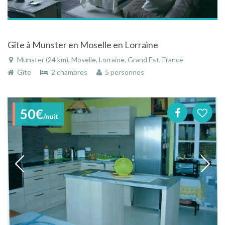
Gîte à Munster en Moselle en Lorraine
Munster (24 km), Moselle, Lorraine, Grand Est, France
Gîte
2 chambres
5 personnes
50€
/nuit