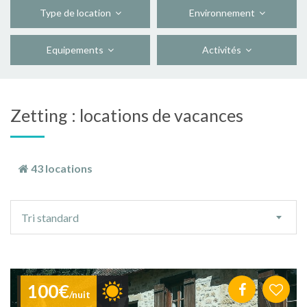
Type de location
Environnement
Equipements
Activités
Zetting : locations de vacances
43 locations
Ordre
Tri standard
de
tri
100€
/nuit