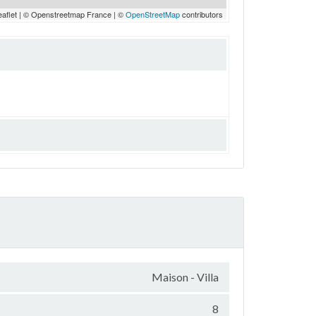
eaflet | © Openstreetmap France | ©
OpenStreetMap
contributors
Maison - Villa
8