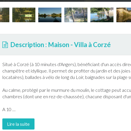
Description : Maison - Villa à Corzé
Situé à
Corzé
(à 10 minutes d'Angers), bénéficiant d'un accès direc
champêtre et idyllique. Il permet de profiter du
jardin
et des joies 
locataires), ballades à vélo de long du Loir,
baignade
s sur la plage 
Au calme, protégé par le murmure du moulin, le cottage peut accue
chambres (dont une en rez-de-chaussée), chacune disposant d'u
A 10
…
Lire la suite