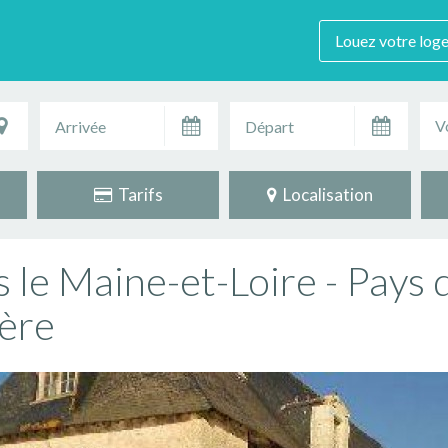
Louez votre log
V
Tarifs
Localisation
le Maine-et-Loire - Pays d
ière