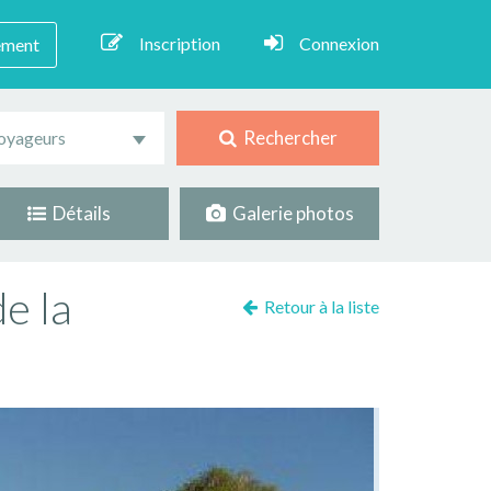
Inscription
Connexion
ement
Rechercher
oyageurs
Détails
Galerie photos
e la
Retour à la liste