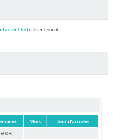
ntacter l'hôte
directement.
emaine
Mois
Jour d'arrivée
600 €