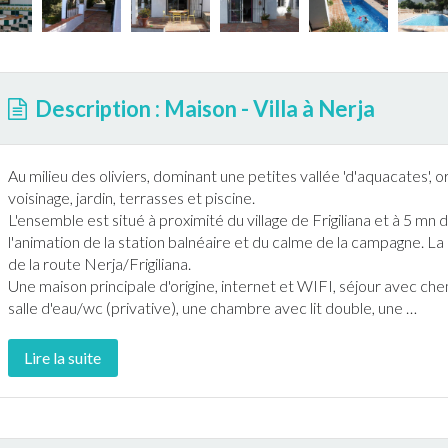
Description : Maison - Villa à Nerja
Au milieu des oliviers, dominant une petites vallée 'd'aquacates', o
voisinage,
jardin
,
terrasse
s et
piscine
.
L'ensemble est situé à proximité du village de Frigiliana et à 5 mn
l'animation de la station balnéaire et du calme de la campagne. La
de la route
Nerja
/Frigiliana.
Une maison principale d'origine,
internet
et WIFI, séjour avec chem
salle d'eau/wc (privative), une chambre avec lit double, une
…
Lire la suite