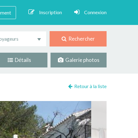
Inscription
Connexion
ement
Rechercher
oyageurs
Détails
Galerie photos
Retour à la liste