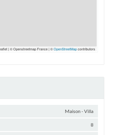
eaflet | © Openstreetmap France | ©
OpenStreetMap
contributors
Maison - Villa
8